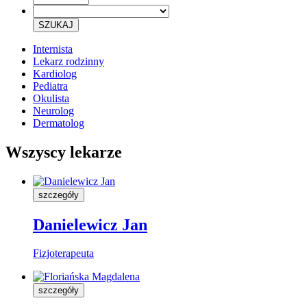
SZUKAJ
Internista
Lekarz rodzinny
Kardiolog
Pediatra
Okulista
Neurolog
Dermatolog
Wszyscy lekarze
szczegóły
Danielewicz Jan
Fizjoterapeuta
szczegóły