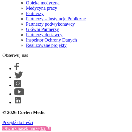
Opieka medyczna
Medycyna pracy
Partnerzy
Partnerzy – Instytucje Publiczne
Partnerzy podwykonawcy
Główni Partnerzy
Partnerzy dostawcy
Inspektor Ochrony Danych
Realizowane projekty
Obserwuj nas
© 2026 Corten Medic
Przejdź do treści
Otwórz pasek narzędzi