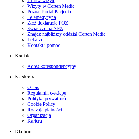
Umów wizytę
Wizyty w Corten Medic
Poznaj Portal Pacjenta
Telemedycyna
Złóż deklarację POZ
Świadczenia NFZ
Znajdź najbliższy oddział Corten Medic
Lekarze
Kontakt i pomoc
Kontakt
Adres korespondencyjny
Na skróty
O nas
Regulamin e-sklepu
Polityka prywatności
Cookie Policy
Rodzaje płatności
Organizacja
Kariera
Dla firm