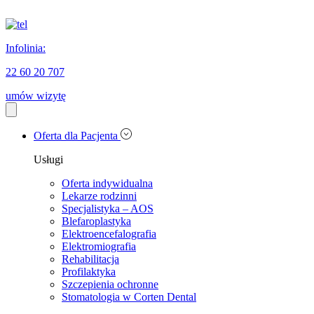
Infolinia:
22 60 20 707
umów wizytę
Oferta dla Pacjenta
Usługi
Oferta indywidualna
Lekarze rodzinni
Specjalistyka – AOS
Blefaroplastyka
Elektroencefalografia
Elektromiografia
Rehabilitacja
Profilaktyka
Szczepienia ochronne
Stomatologia w Corten Dental