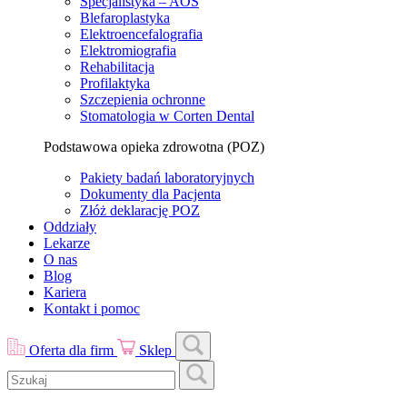
Specjalistyka – AOS
Blefaroplastyka
Elektroencefalografia
Elektromiografia
Rehabilitacja
Profilaktyka
Szczepienia ochronne
Stomatologia w Corten Dental
Podstawowa opieka zdrowotna (POZ)
Pakiety badań laboratoryjnych
Dokumenty dla Pacjenta
Złóż deklarację POZ
Oddziały
Lekarze
O nas
Blog
Kariera
Kontakt i pomoc
Oferta dla firm
Sklep