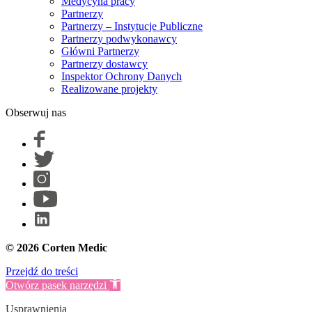
Medycyna pracy
Partnerzy
Partnerzy – Instytucje Publiczne
Partnerzy podwykonawcy
Główni Partnerzy
Partnerzy dostawcy
Inspektor Ochrony Danych
Realizowane projekty
Obserwuj nas
© 2026 Corten Medic
Przejdź do treści
Otwórz pasek narzędzi
Usprawnienia