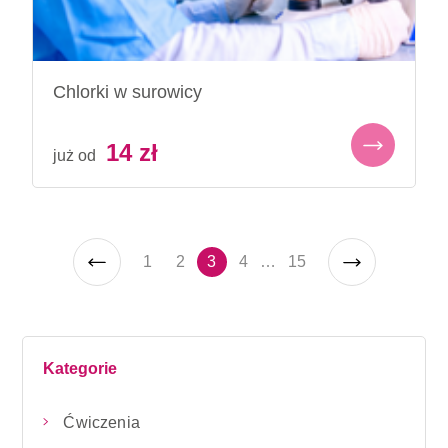
Chlorki w surowicy
14
zł
już od
1
2
3
4
…
15
Kategorie
Ćwiczenia