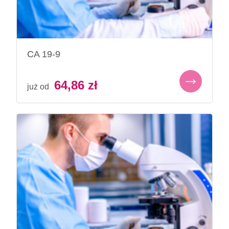
CA 19-9
64,86
zł
już od