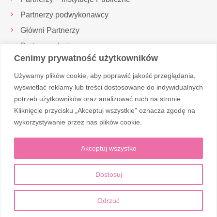
Partnerzy podwykonawcy
Główni Partnerzy
Partnerzy dostawcy
Cenimy prywatność użytkowników
Inspektor Ochrony Danych
Używamy plików cookie, aby poprawić jakość przeglądania,
Realizowane projekty
wyświetlać reklamy lub treści dostosowane do indywidualnych
potrzeb użytkowników oraz analizować ruch na stronie.
Kliknięcie przycisku „Akceptuj wszystkie” oznacza zgodę na
Obserwuj nas
wykorzystywanie przez nas plików cookie.
Akceptuj wszystko
Dostosuj
© 2026 Corten Medic
Odrzuć