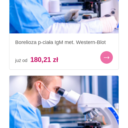
Borelioza p-ciała IgM met. Western-Blot
180,21
zł
już od