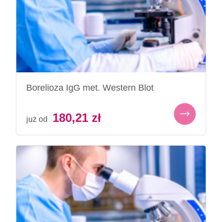
Borelioza IgG met. Western Blot
180,21
zł
już od