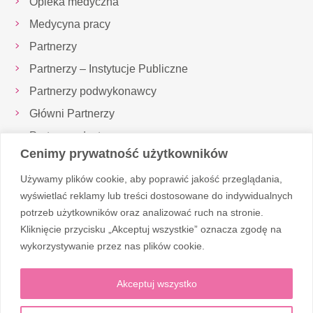
Opieka medyczna
Medycyna pracy
Partnerzy
Partnerzy – Instytucje Publiczne
Partnerzy podwykonawcy
Główni Partnerzy
Partnerzy dostawcy
Cenimy prywatność użytkowników
Inspektor Ochrony Danych
Używamy plików cookie, aby poprawić jakość przeglądania,
Realizowane projekty
wyświetlać reklamy lub treści dostosowane do indywidualnych
potrzeb użytkowników oraz analizować ruch na stronie.
Kliknięcie przycisku „Akceptuj wszystkie” oznacza zgodę na
Obserwuj nas
wykorzystywanie przez nas plików cookie.
Akceptuj wszystko