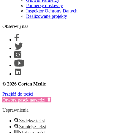
Główni Partnerzy
Partnerzy dostawcy
Inspektor Ochrony Danych
Realizowane projekty
Obserwuj nas
© 2026 Corten Medic
Przejdź do treści
Otwórz pasek narzędzi
Usprawnienia
Zwiększ tekst
Zmniejsz tekst
Skala szarości