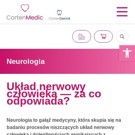
Otwórz 
Neurologia
Układ nerwowy
człowieka — za co
odpowiada?
Neurologia to gałąź medycyny, która skupia się na
badaniu procesów niszczących układ nerwowy
człowieka i dolegliwościach wynikających z