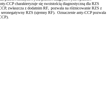
ty-CCP charakteryzuje się swoistością diagnostyczną dla RZS
-CCP, zwłaszcza z dodatnim RF, pozwala na różnicowanie RZS z
 tzw. seronegatywny RZS (ujemny RF). Oznaczenie anty-CCP pozwala
-CCP).