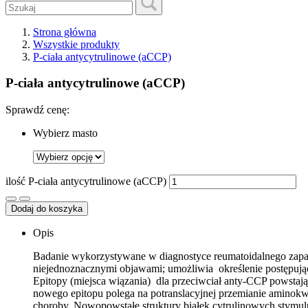
Strona główna
Wszystkie produkty
P-ciała antycytrulinowe (aCCP)
P-ciała antycytrulinowe (aCCP)
Sprawdź cenę:
Wybierz masto
ilość P-ciała antycytrulinowe (aCCP)
Dodaj do koszyka
Opis
Badanie wykorzystywane w diagnostyce reumatoidalnego zapa
niejednoznacznymi objawami; umożliwia określenie postępuj
Epitopy (miejsca wiązania) dla przeciwciał anty-CCP powsta
nowego epitopu polega na potranslacyjnej przemianie aminok
choroby. Nowopowstałe struktury białek cytrulinowych stymul