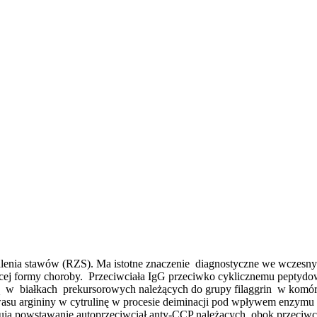
lenia stawów (RZS). Ma istotne znaczenie diagnostyczne we wczesny
ącej formy choroby. Przeciwciała IgG przeciwko cyklicznemu pepty
ją w białkach prekursorowych należących do grupy filaggrin w komó
wasu argininy w cytrulinę w procesie deiminacji pod wpływem enzymu
ują powstawanie autoprzeciwciał anty-CCP należących, obok przeciwc