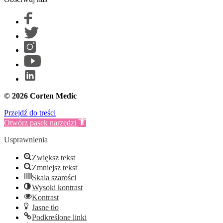
© 2026 Corten Medic
Przejdź do treści
Otwórz pasek narzędzi
Usprawnienia
Zwiększ tekst
Zmniejsz tekst
Skala szarości
Wysoki kontrast
Kontrast
Jasne tło
Podkreślone linki