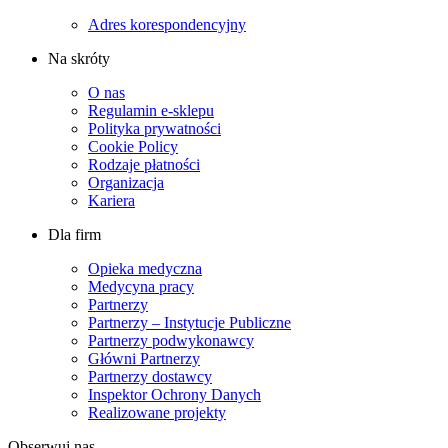
Adres korespondencyjny
Na skróty
O nas
Regulamin e-sklepu
Polityka prywatności
Cookie Policy
Rodzaje płatności
Organizacja
Kariera
Dla firm
Opieka medyczna
Medycyna pracy
Partnerzy
Partnerzy – Instytucje Publiczne
Partnerzy podwykonawcy
Główni Partnerzy
Partnerzy dostawcy
Inspektor Ochrony Danych
Realizowane projekty
Obserwuj nas