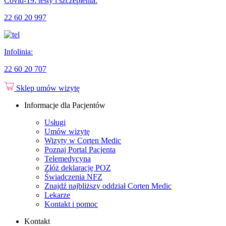
Covid-19: testy i szczepienia:
22 60 20 997
Infolinia:
22 60 20 707
Sklep
umów wizytę
Informacje dla Pacjentów
Usługi
Umów wizytę
Wizyty w Corten Medic
Poznaj Portal Pacjenta
Telemedycyna
Złóż deklarację POZ
Świadczenia NFZ
Znajdź najbliższy oddział Corten Medic
Lekarze
Kontakt i pomoc
Kontakt