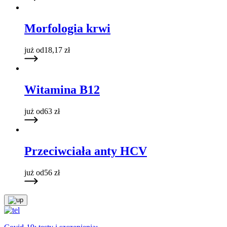
Morfologia krwi
już od
18,17
zł
Witamina B12
już od
63
zł
Przeciwciała anty HCV
już od
56
zł