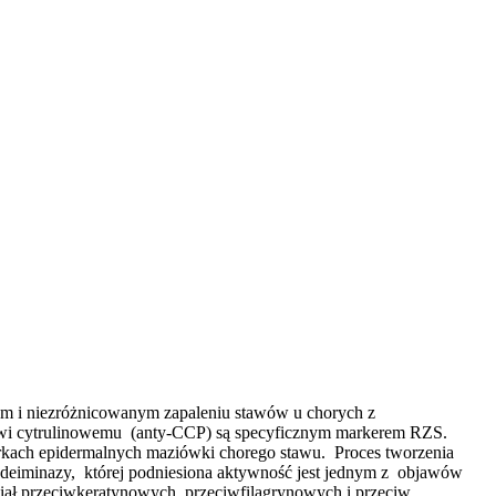
m i niezróżnicowanym zapaleniu stawów u chorych z
dowi cytrulinowemu (anty-CCP) są specyficznym markerem RZS.
rkach epidermalnych maziówki chorego stawu. Proces tworzenia
 deiminazy, której podniesiona aktywność jest jednym z objawów
iał przeciwkeratynowych, przeciwfilagrynowych i przeciw