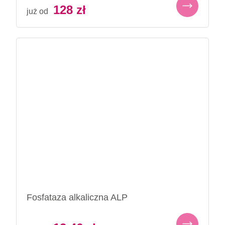
128
zł
już od
Fosfataza alkaliczna ALP