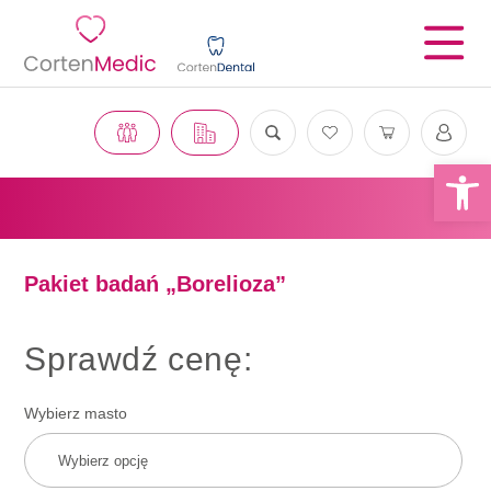
Otwórz 
Pakiet badań „Borelioza”
Sprawdź cenę:
Wybierz masto