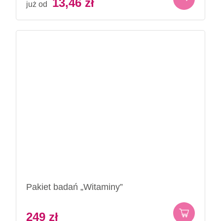
13,46
zł
już od
Pakiet badań „Witaminy”
249
zł