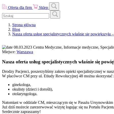
Oferta dla firm
Sklep
Strona główna
Blog
Nasza oferta usług specjalistycznych właśnie się powiększyła 
08.03.2023
Centra Medyczne, Informacje medyczne, Specjali
Miejsce:
Warszawa
Nasza oferta usług specjalistycznych właśnie się pow
Drodzy Pacjenci, poszerzyliśmy zakres opieki specjalistycznej w n
W placówce CM przy ul. Etiudy Rewolucyjnej 48 można skorzystać z
ginekologa,
okulisty (dzieci i dorośli),
otolaryngologa.
Natomiast w oddziale CM, mieszczącym się w Pasażu Ursynowskim 9
Już dziś możecie zarezerwować wizytę logując się na Portalu Pacjen
Serdecznie zapraszamy!