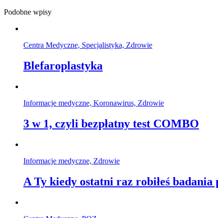
Podobne wpisy
Centra Medyczne, Specjalistyka, Zdrowie
Blefaroplastyka
Informacje medyczne, Koronawirus, Zdrowie
3 w 1, czyli bezpłatny test COMBO
Informacje medyczne, Zdrowie
A Ty kiedy ostatni raz robiłeś badania