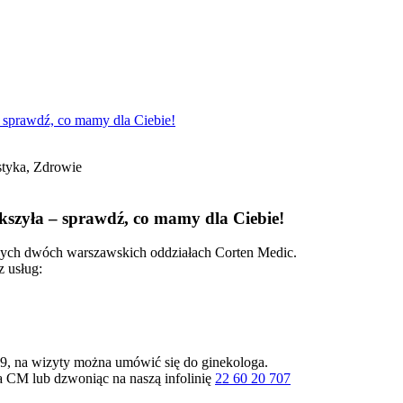
– sprawdź, co mamy dla Ciebie!
styka, Zdrowie
iększyła – sprawdź, co mamy dla Ciebie!
aszych dwóch warszawskich oddziałach Corten Medic.
 usług:
, na wizyty można umówić się do ginekologa.
ta CM lub dzwoniąc na naszą infolinię
22 60 20 707