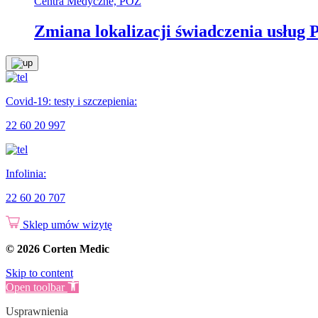
Centra Medyczne, POZ
Zmiana lokalizacji świadczenia usłu
Covid-19: testy i szczepienia:
22 60 20 997
Infolinia:
22 60 20 707
Sklep
umów wizytę
© 2026 Corten Medic
Skip to content
Open toolbar
Usprawnienia