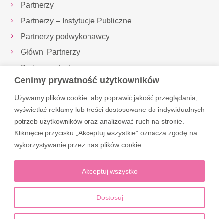
Partnerzy
Partnerzy – Instytucje Publiczne
Partnerzy podwykonawcy
Główni Partnerzy
Partnerzy dostawcy
Cenimy prywatność użytkowników
Inspektor Ochrony Danych
Używamy plików cookie, aby poprawić jakość przeglądania,
Realizowane projekty
wyświetlać reklamy lub treści dostosowane do indywidualnych
potrzeb użytkowników oraz analizować ruch na stronie.
Kliknięcie przycisku „Akceptuj wszystkie” oznacza zgodę na
Obserwuj nas
wykorzystywanie przez nas plików cookie.
Akceptuj wszystko
Dostosuj
© 2026 Corten Medic