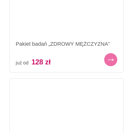
Pakiet badań „ZDROWY MĘŻCZYZNA”
128
zł
już od