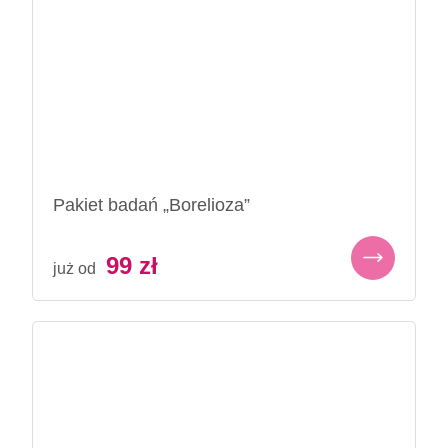
Pakiet badań „Borelioza”
99
zł
już od