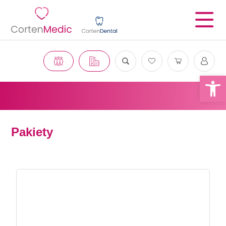
Otwórz 
Pakiety