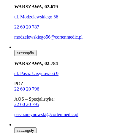
WARSZAWA, 02-679
ul. Modzelewskiego 56
22 60 20 787
modzelewskiego56@cortenmedic.pl
szczegóły
WARSZAWA, 02-784
ul. Pasaż Ursynowski 9
POZ:
22 60 20 796
AOS – Specjalistyka:
22 60 20 795
pasazursynowski@cortenmedic.pl
szczegóły