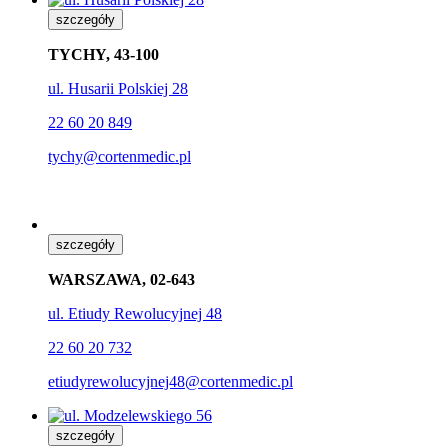
szczegóły
TYCHY, 43-100
ul.
Husarii
Polskiej 28
22 60 20 849
tychy@cortenmedic.pl
szczegóły
WARSZAWA, 02-643
ul. Etiudy Rewolucyjnej 48
22 60 20 732
etiudyrewolucyjnej48@cortenmedic.pl
szczegóły