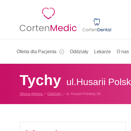
Oferta dla Pacjenta
Oddziały
Lekarze
O nas
Tychy
ul.Husarii Polsk
Strona główna
Oddziały
ul. Husarii Polskiej 28