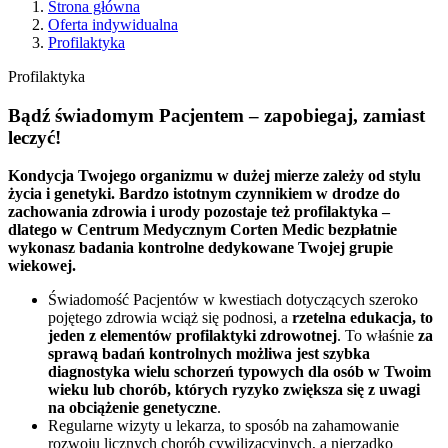
Strona główna
Oferta indywidualna
Profilaktyka
Profilaktyka
Bądź świadomym Pacjentem – zapobiegaj, zamiast
leczyć!
Kondycja Twojego organizmu w dużej mierze zależy od stylu
życia i genetyki. Bardzo istotnym czynnikiem w drodze do
zachowania zdrowia i urody pozostaje też profilaktyka –
dlatego w Centrum Medycznym Corten Medic bezpłatnie
wykonasz badania kontrolne dedykowane Twojej grupie
wiekowej.
Świadomość Pacjentów w kwestiach dotyczących szeroko
pojętego zdrowia wciąż się podnosi, a
rzetelna edukacja, to
jeden z elementów profilaktyki zdrowotnej
. To właśnie
za
sprawą badań kontrolnych możliwa jest szybka
diagnostyka wielu schorzeń typowych dla osób w Twoim
wieku lub chorób, których ryzyko zwiększa się z uwagi
na obciążenie genetyczne
.
Regularne wizyty u lekarza, to sposób na zahamowanie
rozwoju licznych chorób cywilizacyjnych, a nierzadko