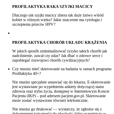
PROFILAKTYKA RAKA SZYJKI MACICY
Dlaczego rak szyjki macicy zbiera tak duże żniwo wśród
kobiet w różnym wieku? Jakie znaczenie ma cytologia i
szczepienia przeciw HPV?
PROFILAKTYKA CHORÓB UKŁADU KRĄŻENI
A
W jakich sposób zminimalizować ryzyko takich chorób jak
nadciśnienie, zawał czy udar? Jak dbać o zdrowe serce i
zapobiegać rozwojowi chorób cywilizacyjnych?
Czy musisz mieć skierowanie na badania w ramach programu
Profilaktyka 40+?
Nie musisz specjalnie umawiać się do lekarza. E-skierowanie
jest wystawiane po wypełnieniu ankiety dotyczącej stanu
zdrowia oraz trybu życia, dostępnej w Internetowym Koncie
Pacjenta (IKP) – pod adresem pacjent.gov.pl. Skierowanie
może zostać wystawione również telefonicznie.
Nie musisz go drukować — wystarczy, że zgłosisz się z
dokumentem tożsamości do placówki, która uczestniczy w