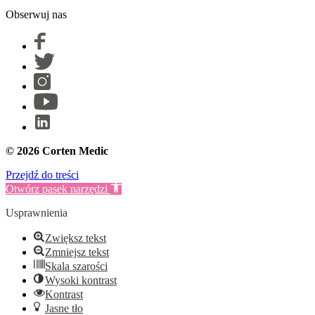
Obserwuj nas
© 2026 Corten Medic
Przejdź do treści
Otwórz pasek narzędzi
Usprawnienia
Zwiększ tekst
Zmniejsz tekst
Skala szarości
Wysoki kontrast
Kontrast
Jasne tło