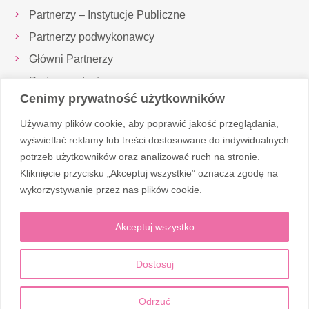
Partnerzy – Instytucje Publiczne
Partnerzy podwykonawcy
Główni Partnerzy
Partnerzy dostawcy
Cenimy prywatność użytkowników
Inspektor Ochrony Danych
Używamy plików cookie, aby poprawić jakość przeglądania,
Realizowane projekty
wyświetlać reklamy lub treści dostosowane do indywidualnych
potrzeb użytkowników oraz analizować ruch na stronie.
Kliknięcie przycisku „Akceptuj wszystkie” oznacza zgodę na
Obserwuj nas
wykorzystywanie przez nas plików cookie.
Akceptuj wszystko
Dostosuj
© 2026 Corten Medic
Odrzuć