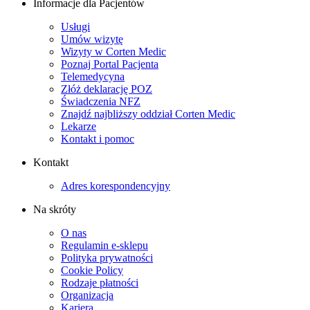
Informacje dla Pacjentów
Usługi
Umów wizytę
Wizyty w Corten Medic
Poznaj Portal Pacjenta
Telemedycyna
Złóż deklarację POZ
Świadczenia NFZ
Znajdź najbliższy oddział Corten Medic
Lekarze
Kontakt i pomoc
Kontakt
Adres korespondencyjny
Na skróty
O nas
Regulamin e-sklepu
Polityka prywatności
Cookie Policy
Rodzaje płatności
Organizacja
Kariera