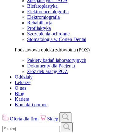
Specjalistyka – AOS
Blefaroplastyka
Elektroencefalografia
Elektromiografia
Rehabilitacja
Profilaktyka
Szczepienia ochronne
Stomatologia w Corten Dental
Podstawowa opieka zdrowotna (POZ)
Pakiety badań laboratoryjnych
Dokumenty dla Pacjenta
Złóż deklarację POZ
Oddziały
Lekarze
O nas
Blog
Kariera
Kontakt i pomoc
Oferta dla firm
Sklep