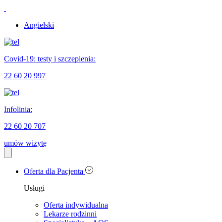
Angielski
Covid-19: testy i szczepienia:
22 60 20 997
Infolinia:
22 60 20 707
umów wizytę
Oferta dla Pacjenta
Usługi
Oferta indywidualna
Lekarze rodzinni