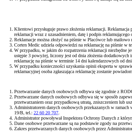
Klientowi przysługuje prawo złożenia reklamacji. Reklamacja 
reklamacji wraz z uzasadnieniem, datę i podpis reklamującego 
Reklamacje można złożyć na piśmie w Placówce lub mailowo 
Corten Medic udziela odpowiedzi na reklamację na piśmie w ter
W przypadku, w jakim do rozpatrzenia reklamacji niezbędne je
ustępie 3 powyżej, liczony jest od dnia złożenia dodatkowych
reklamację na piśmie w terminie 14 dni kalendarzowych od dni
W przypadku konieczności uzyskania opinii eksperta w sprawie
reklamacyjnej osoba zgłaszająca reklamację zostanie powiadom
Przetwarzanie danych osobowych odbywa się zgodnie z RODO
Przetwarzane danych osobowych odbywa się w sposób zapewn
przetwarzaniem oraz przypadkową utratą, zniszczeniem lub u
Administratorem danych osobowych przekazanych w ramach ws
19/B, tel.:
22 60 20 707
.
Administrator powoływał Inspektora Ochrony Danych z którym
Dane osobowe przetwarzane są na podstawie zgody na przetwa
Zakres przetwarzanych danych osobowych przez Administratora z