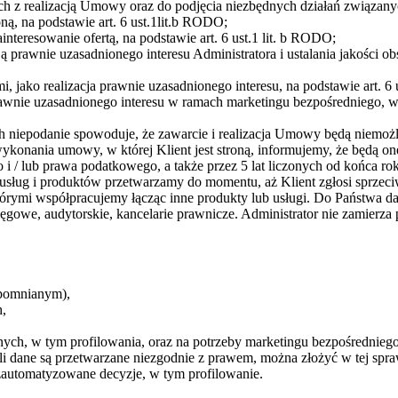
h z realizacją Umowy oraz do podjęcia niezbędnych działań związan
ną, na podstawie art. 6 ust.1lit.b RODO;
eresowanie ofertą, na podstawie art. 6 ust.1 lit. b RODO;
ą prawnie uzasadnionego interesu Administratora i ustalania jakości 
 jako realizacja prawnie uzasadnionego interesu, na podstawie art. 6 u
rawnie uzasadnionego interesu w ramach marketingu bezpośredniego, 
h niepodanie spowoduje, że zawarcie i realizacja Umowy będą niemoż
nania umowy, w której Klient jest stroną, informujemy, że będą one
i / lub prawa podatkowego, a także przez 5 lat liczonych od końca 
usług i produktów przetwarzamy do momentu, aż Klient zgłosi sprzec
órymi współpracujemy łącząc inne produkty lub usługi. Do Państwa 
 księgowe, audytorskie, kancelarie prawnicze. Administrator nie zami
apomnianym),
h,
ych, w tym profilowania, oraz na potrzeby marketingu bezpośredniego
eli dane są przetwarzane niezgodnie z prawem, można złożyć w tej s
automatyzowane decyzje, w tym profilowanie.