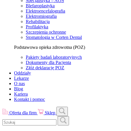
Specjalistyka – AOS
Blefaroplastyka
Elektroencefalografia
Elektromiografia
Rehabilitacja
Profilaktyka
Szczepienia ochronne
Stomatologia w Corten Dental
Podstawowa opieka zdrowotna (POZ)
Pakiety badań laboratoryjnych
Dokumenty dla Pacjenta
Złóż deklarację POZ
Oddziały
Lekarze
O nas
Blog
Kariera
Kontakt i pomoc
Oferta dla firm
Sklep