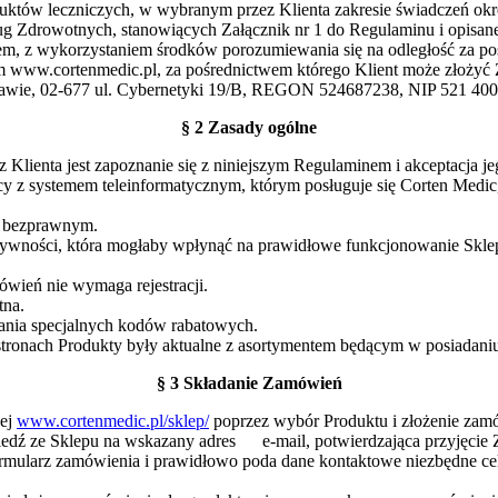
uktów leczniczych, w wybranym przez Klienta zakresie świadczeń ok
Zdrowotnych, stanowiących Załącznik nr 1 do Regulaminu i opisane 
m, z wykorzystaniem środków porozumiewania się na odległość za po
m www.cortenmedic.pl, za pośrednictwem którego Klient może złożyć
awie, 02-677 ul. Cybernetyki 19/B, REGON 524687238, NIP 521 400
§ 2 Zasady ogólne
lienta jest zapoznanie się z niniejszym Regulaminem i akceptacja je
 z systemem teleinformatycznym, którym posługuje się Corten Medi
ze bezprawnym.
aktywności, która mogłaby wpłynąć na prawidłowe funkcjonowanie Skl
ówień nie wymaga rejestracji.
tna.
ania specjalnych kodów rabatowych.
stronach Produkty były aktualne z asortymentem będącym w posiadani
§ 3 Składanie Zamówień
wej
www.cortenmedic.pl/sklep/
poprzez wybór Produktu i złożenie zamó
edź ze Sklepu na wskazany adres e-mail, potwierdzająca przyjęcie
 formularz zamówienia i prawidłowo poda dane kontaktowe niezbędne