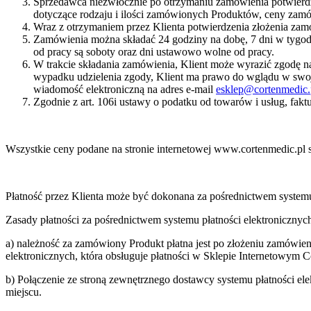
Sprzedawca niezwłocznie po otrzymaniu zamówienia potwierdz
dotyczące rodzaju i ilości zamówionych Produktów, ceny za
Wraz z otrzymaniem przez Klienta potwierdzenia złożenia za
Zamówienia można składać 24 godziny na dobę, 7 dni w tygodn
od pracy są soboty oraz dni ustawowo wolne od pracy.
W trakcie składania zamówienia, Klient może wyrazić zgodę 
wypadku udzielenia zgody, Klient ma prawo do wglądu w swoje
wiadomość elektroniczną na adres e-mail
esklep@cortenmedic.
Zgodnie z art. 106i ustawy o podatku od towarów i usług, fak
Wszystkie ceny podane na stronie internetowej www.cortenmedic.pl 
Płatność przez Klienta może być dokonana za pośrednictwem systemu 
Zasady płatności za pośrednictwem systemu płatności elektronicznych
a) należność za zamówiony Produkt płatna jest po złożeniu zamówien
elektronicznych, która obsługuje płatności w Sklepie Internetowy
b) Połączenie ze stroną zewnętrznego dostawcy systemu płatności el
miejscu.