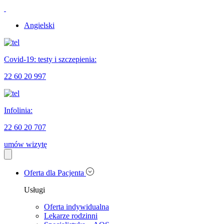
Angielski
Covid-19: testy i szczepienia:
22 60 20 997
Infolinia:
22 60 20 707
umów wizytę
Oferta dla Pacjenta
Usługi
Oferta indywidualna
Lekarze rodzinni