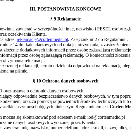
III. POSTANOWINIA KOŃCOWE
§ 9 Reklamacje
powinna zawierać w szczególności: imię, nazwisko i PESEL osoby zgłas
oraz oczekiwania Klienta.
na adres:
reklamacje@cortenmedic.pl
. Załącznik nr 2 do Regulaminu.
minie 14 dni kalendarzowych od dnia jej otrzymania, z zastrzeżeniem u
st złożenie dodatkowych informacji przez osobę zgłaszającą reklamacj
 informacji przez osobę zgłaszającą reklamację. O konieczności złoże
a otrzymania reklamacji.
 złożonej reklamacji, termin udzielenia odpowiedzi na reklamację ul
iona na piśmie.
§ 10 Ochrona danych osobowych
 oraz ustawą o ochronie danych osobowych.
iający odpowiednie bezpieczeństwo danych osobowych, w tym popr
szkodzeniem, oraz za pomocą odpowiednich środków technicznych lub 
zelkich czynności objętych niniejszym Regulaminem jest
Corten Med
 można się skontaktować pod adresem e-mail: iod@cortenmedic.pl
rzanie danych osobowych wyrażonej przez Klienta.
awiera: imię, nazwisko, numer telefonu, adres e-mail, nazwę ulicy, n