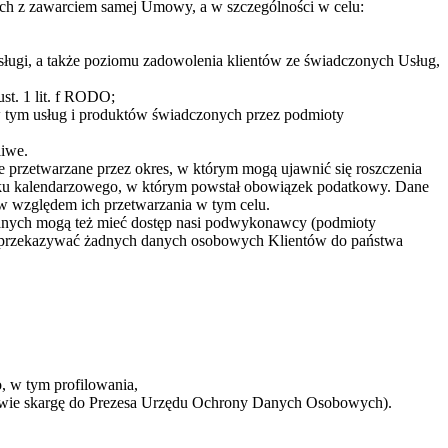
ych z zawarciem samej Umowy, a w szczególności w celu:
obsługi, a także poziomu zadowolenia klientów ze świadczonych Usług,
st. 1 lit. f RODO;
w tym usług i produktów świadczonych przez podmioty
liwe.
 przetwarzane przez okres, w którym mogą ujawnić się roszczenia
roku kalendarzowego, w którym powstał obowiązek podatkowy. Dane
iw względem ich przetwarzania w tym celu.
danych mogą też mieć dostęp nasi podwykonawcy (podmioty
erza przekazywać żadnych danych osobowych Klientów do państwa
, w tym profilowania,
prawie skargę do Prezesa Urzędu Ochrony Danych Osobowych).