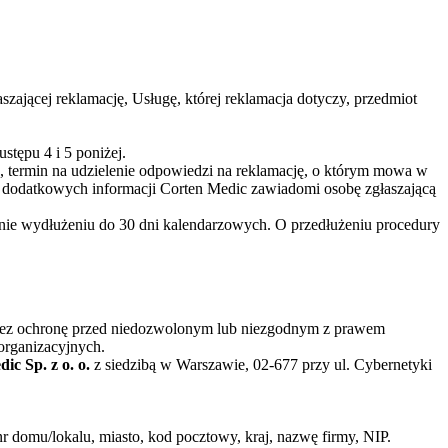
zającej reklamację, Usługę, której reklamacja dotyczy, przedmiot
stępu 4 i 5 poniżej.
ę, termin na udzielenie odpowiedzi na reklamację, o którym mowa w
nia dodatkowych informacji Corten Medic zawiadomi osobę zgłaszającą
egnie wydłużeniu do 30 dni kalendarzowych. O przedłużeniu procedury
zez ochronę przed niedozwolonym lub niezgodnym z prawem
organizacyjnych.
ic Sp. z o. o.
z siedzibą w Warszawie, 02-677 przy ul. Cybernetyki
r domu/lokalu, miasto, kod pocztowy, kraj, nazwę firmy, NIP.