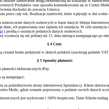
i złożone zamówienie drogą elektroniczną na wskazany w zamówieniu
mówionych Produktów oraz sposobu komunikowania się ze Corten Medi
mówienia dochodzi do zawarcia Umowy.
iu przez cały rok. Realizacja zamówień, które wpłynęły w dni wolne o
na umieszczenie danych osobowych w bazie danych Sklepu Internetowe
 dane, ich poprawiania oraz żądania ich usunięcia. W celu usunięcia
pl
z prośbą o usunięcie podanych danych osobowych.
turę wystawia się nie później niż 15. dnia miesiąca następującego po
§ 4 Ceny
są cenami brutto podanymi w złotych polskich (zawierają podatek VAT
§ 5 Sposoby płatności
płatności elektronicznych tPay.
 są następujące:
iu za pośrednictwem strony internetowej Sprzedawcy. Klient skierowan
m Corten Medic, gdzie zostanie poproszony o podanie swoich danych w
ektronicznych jest szyfrowane i 100% bezpieczne. Dane Klienta trafia