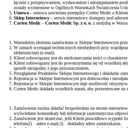
łącznie z przepisywaniem, wydawaniem i udostępnianiem prod
zostały wymienione w Ogólnych Warunkach Świadczenia Usług 
Umowa
– umowa zawierana pomiędzy Corten Medic a Kliente
Sklep Internetowy
– serwis internetowy dostępny pod adrese
Corten Medic
–
Corten Medic Sp. z o. o.
z siedzibą w Warsz
Warunkiem złożenia zamówienia w Sklepie Internetowym przez K
W ramach wymagań technicznych niezbędnych przy współpracy
elektronicznej (e-mail).
Klient zobowiązany jest do niedostarczania treści o charakter
Klient zobowiązany jest do powstrzymania się od wszelkiej 
sposób niezgodny z jego przeznaczeniem.
Przeglądanie Produktów Sklepu Internetowego i składanie zam
Rejestracja w Sklepie Internetowym jest dobrowolna i nieodpła
Rejestracja w Sklepie Internetowym daje możliwość otrzymyw
Corten Medic dokłada wszelkich starań, aby prezentowane na 
Zamówienia można składać bezpośrednio na stronie interneto
wyświetlane komunikaty lub informacje (automatyczna odpowi
Zamówienie jest skuteczne, jeśli Klient prawidłowo wypełni
telefonu2) adres e-mail,3) dokładny adres zamieszkania.