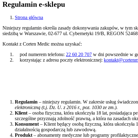
Regulamin e-sklepu
Strona główna
Niniejszy regulamin określa zasady dokonywania zakupów, w tym 
siedzibą w Warszawie, 02-677 ul. Cybernetyki 19/B, REGON 52468
Kontakt z Corten Medic można uzyskać:
pod numerem telefonu:
22 60 20 707
w dni powszednie w god
korzystając z adresu poczty elektronicznej:
kontakt@cortenm
Regulamin
– niniejszy regulamin. W zakresie usług świadczo
elektroniczną (t.j. Dz. U. z 2016 r., poz. 1030 ze zm.).
Klient
– osoba fizyczna, która ukończyła 18 lat, posiadająca 
szczególne przyznają zdolność prawną, a która na zasadach 
Konsument
– Klient będący osobą fizyczną, która ukończyła 
działalnością gospodarczą lub zawodową.
Produkt
– abonamenty medyczne lub programy profilaktyczne 