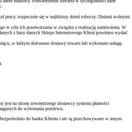
 adres mailowy. Potwierdzenie zawiera w szczególności dane
c.
d pracy, rozpocznie się w najbliższy dzień roboczy. Dniami wolnymi
go w celu ich przetwarzania w związku z realizacją zamówienia. W
 danych z bazy danych Sklepu Internetowego Klient powinien wysłać
 miesiącu, w którym dokonano dostawy towaru lub wykonano usługę.
).
y jest na stronę zewnętrznego dostawcy systemu płatności
ymaganych do wykonania przelewu.
ją bezpośrednio do banku Klienta i nie są przechowywane w innym