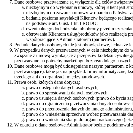
Dane osobowe przetwarzane są wyłącznie dla celów związanyc
niezbędnym do wykonania umowy, której Klient jest stro
niezbędnym do zawarcia umowy w oparciu o Państwa zaint
badania poziomu satysfakcji Klientów będącego realizacj
na podstawie art. 6 ust. 1 lit. f RODO;
ewentualnego dochodzenia lub obrony przed roszczeniami,
oferowania Klientom usług/produktów jako realizacja p
współpracujące z Administratorem (partnerów).
Podanie danych osobowych nie jest obowiązkowe, jednakże ic
W przypadku danych przetwarzanych w celu niezbędnym do wyko
związane z umową wynikające z przepisów kodeksu cywilnego 
przetwarzane na potrzeby marketingu bezpośredniego naszych 
Dane osobowe mogą być udostępniane naszym partnerom, z kt
przetwarzające), takie jak na przykład: firmy informatyczne,
trzeciego ani do organizacji międzynarodowych.
Prawa osób, których dane dotyczą:
prawo dostępu do danych osobowych,
prawo do sprostowania danych osobowych,
prawo usunięcia danych osobowych (prawo do bycia z
prawo do ograniczenia przetwarzania danych osobowyc
prawo do przenoszenia danych do innego administratora,
prawo do wniesienia sprzeciwu wobec przetwarzania dan
prawo do wniesienia skargi do organu nadzorczego (jeż
W oparciu o dane osobowe Administrator będzie podejmował z