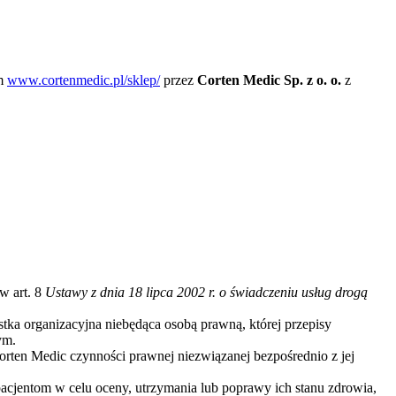
em
www.cortenmedic.pl/sklep/
przez
Corten Medic Sp. z o. o.
z
w art. 8
Ustawy z dnia 18 lipca 2002 r. o świadczeniu usług drogą
stka organizacyjna niebędąca osobą prawną, której przepisy
ym.
orten Medic czynności prawnej niezwiązanej bezpośrednio z jej
acjentom w celu oceny, utrzymania lub poprawy ich stanu zdrowia,