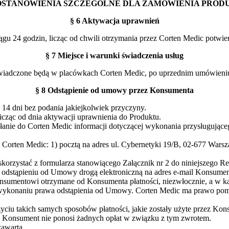
 POSTANOWIENIA SZCZEGÓLNE DLA ZAMÓWIENIA PROD
§ 6 Aktywacja uprawnień
gu 24 godzin, licząc od chwili otrzymania przez Corten Medic potwier
§ 7 Miejsce i warunki świadczenia usług
świadczone będą w placówkach Corten Medic, po uprzednim umówieni
§ 8 Odstąpienie od umowy przez Konsumenta
4 dni bez podania jakiejkolwiek przyczyny.
cząc od dnia aktywacji uprawnienia do Produktu.
łanie do Corten Medic informacji dotyczącej wykonania przysługuj
rten Medic: 1) pocztą na adres ul. Cybernetyki 19/B, 02-677 Warszaw
korzystać z formularza stanowiącego Załącznik nr 2 do niniejszego R
o odstąpieniu od Umowy drogą elektroniczną na adres e-mail Konsumen
umentowi otrzymane od Konsumenta płatności, niezwłocznie, a w każ
wykonaniu prawa odstąpienia od Umowy. Corten Medic ma prawo pomni
yciu takich samych sposobów płatności, jakie zostały użyte przez Ko
 Konsument nie ponosi żadnych opłat w związku z tym zwrotem.
awartą.