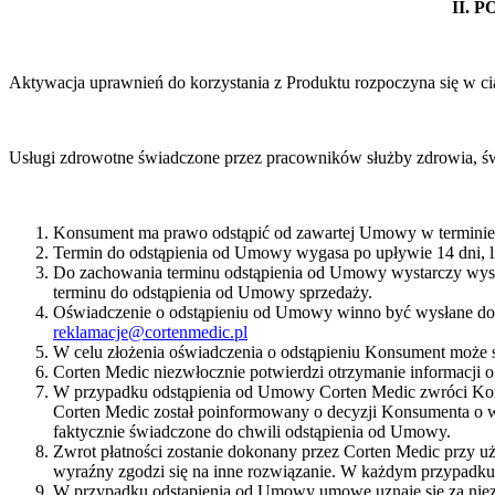
II.
Aktywacja uprawnień do korzystania z Produktu rozpoczyna się w cią
Usługi zdrowotne świadczone przez pracowników służby zdrowia, 
Konsument ma prawo odstąpić od zawartej Umowy w terminie 1
Termin do odstąpienia od Umowy wygasa po upływie 14 dni, li
Do zachowania terminu odstąpienia od Umowy wystarczy wys
terminu do odstąpienia od Umowy sprzedaży.
Oświadczenie o odstąpieniu od Umowy winno być wysłane do Co
reklamacje@cortenmedic.pl
W celu złożenia oświadczenia o odstąpieniu Konsument może s
Corten Medic niezwłocznie potwierdzi otrzymanie informacji 
W przypadku odstąpienia od Umowy Corten Medic zwróci Kons
Corten Medic został poinformowany o decyzji Konsumenta o 
faktycznie świadczone do chwili odstąpienia od Umowy.
Zwrot płatności zostanie dokonany przez Corten Medic przy uż
wyraźny zgodzi się na inne rozwiązanie. W każdym przypadku
W przypadku odstąpienia od Umowy umowę uznaje się za niez