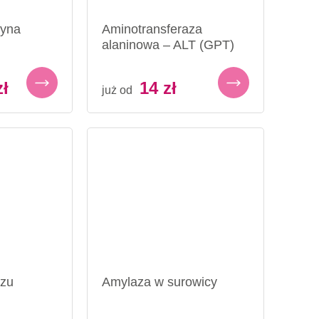
syna
Aminotransferaza
alaninowa – ALT (GPT)
zł
14
zł
już od
zu
Amylaza w surowicy