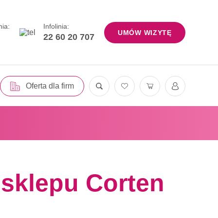
nia:
Infolinia:
UMÓW WIZYTĘ
22 60 20 707
Oferta dla firm
-sklepu Corten