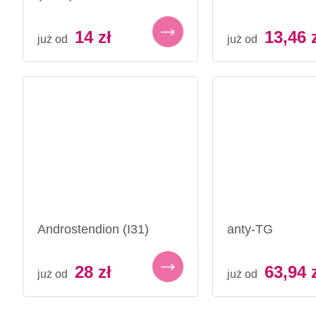
14
zł
13,46
już od
już od
Androstendion (I31)
anty-TG
28
zł
63,94
już od
już od