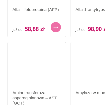
Alfa – fetoproteina (AFP)
Alfa-1-antytryp
58,88
zł
98,90
już od
już od
Aminotransferaza
Amylaza w moc
asparaginianowa – AST
(GOT)