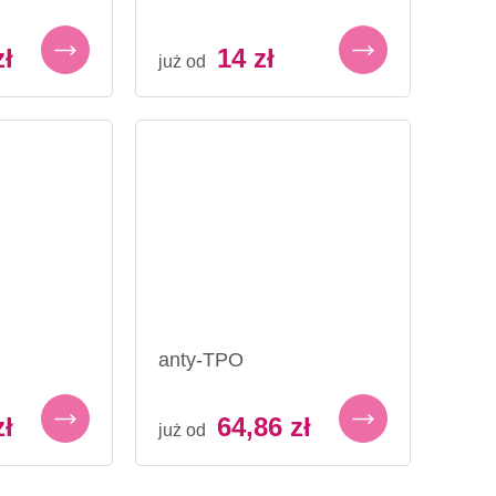
zł
14
zł
już od
anty-TPO
zł
64,86
zł
już od