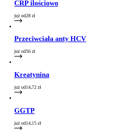
CRP ilościowo
już od
28
zł
Przeciwciała anty HCV
już od
56
zł
Kreatynina
już od
14,72
zł
GGTP
już od
14,15
zł