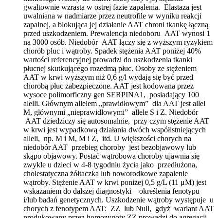
gwałtownie wzrasta w ostrej fazie zapalenia. Elastaza jest
uwalniana w nadmiarze przez neutrofile w wyniku reakcji
zapalnej, a blokująca jej działanie AAT chroni tkankę łączną
przed uszkodzeniem. Prewalencja niedoboru AAT wynosi 1
na 3000 osób. Niedobór AAT łączy się z wyższym ryzykiem
chorób płuc i wątroby. Spadek stężenia AAT poniżej 40%
wartości referencyjnej prowadzi do uszkodzenia tkanki
płucnej skutkującego rozedmą płuc. Osoby ze stężeniem
AAT w krwi wyższym niż 0,6 g/l wydają się być przed
chorobą płuc zabezpieczone. AAT jest kodowana przez
wysoce polimorficzny gen SERPINA1, posiadający 100
alelli. Głównym allelem „prawidłowym” dla AAT jest allel
M, głównymi „nieprawidłowymi” allele S i Z. Niedobór
AAT dziedziczy się autosomalnie, przy czym stężenie AAT
w krwi jest wypadkową działania dwóch współistniejących
alleli, np. M i M, M i Z, itd. U większości chorych na
niedobór AAT przebieg choroby jest bezobjawowy lub
skąpo objawowy. Postać wątrobowa choroby ujawnia się
zwykle u dzieci w 4-8 tygodniu życia jako przedłużona,
cholestatyczna żółtaczka lub noworodkowe zapalenie
wątroby. Stężenie AAT w krwi poniżej 0,5 g/L (11 μM) jest
wskazaniem do dalszej diagnostyki – określenia fenotypu
i/lub badań genetycznych. Uszkodzenie wątroby występuje u
chorych z fenotypem AAT: ZZ lub Null, gdyż wariant AAT
produkowany przez homozygoty ZZ prowadzi do agregacji