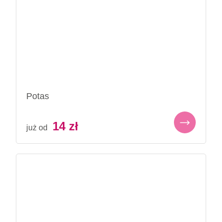
Potas
14
zł
już od