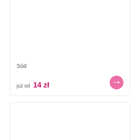
Sód
14
zł
już od