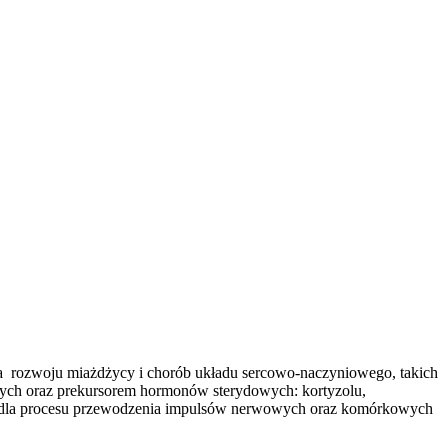
ka rozwoju miażdżycy i chorób układu sercowo-naczyniowego, takich
owych oraz prekursorem hormonów sterydowych: kortyzolu,
tny dla procesu przewodzenia impulsów nerwowych oraz komórkowych