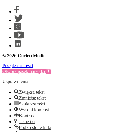
© 2026 Corten Medic
Przejdź do treści
Otwórz pasek narzędzi
Usprawnienia
Zwiększ tekst
Zmniejsz tekst
Skala szarości
Wysoki kontrast
Kontrast
Jasne tło
Podkreślone linki