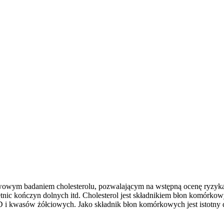
iewowym badaniem cholesterolu, pozwalającym na wstępną ocenę ryzy
ętnic kończyn dolnych itd. Cholesterol jest składnikiem błon komórk
ny D i kwasów żółciowych. Jako składnik błon komórkowych jest isto