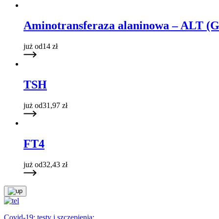
Aminotransferaza alaninowa – ALT (
już od
14
zł
TSH
już od
31,97
zł
FT4
już od
32,43
zł
Covid-19: testy i szczepienia: