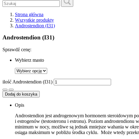
Strona główna
Wszystkie produkty
Androstendion (I31)
Androstendion (I31)
Sprawdź cenę:
Wybierz masto
ilość Androstendion (I31)
Dodaj do koszyka
Opis
Androstendion jest androgenowym hormonem steroidowym pows
i estrogenów (testosteronu i estronu). Poziom androstendion
minimum w nocy, możliwe są jednak mniejsze wahania w okres
osiąga maksimum w pobliżu środka cyklu. Może wtedy przekro