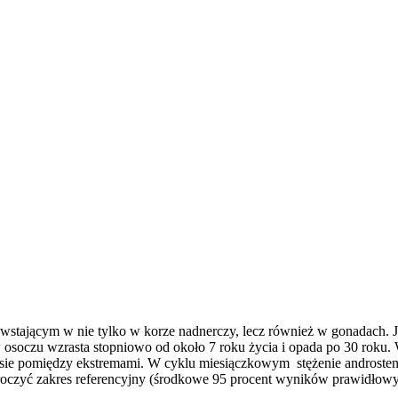
tającym w nie tylko w korze nadnerczy, lecz również w gonadach. 
u w osoczu wzrasta stopniowo od około 7 roku życia i opada po 30 ro
ie pomiędzy ekstremami. W cyklu miesiączkowym stężenie androstendi
czyć zakres referencyjny (środkowe 95 procent wyników prawidłowyc