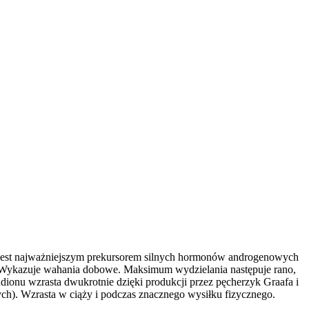
Jest najważniejszym prekursorem silnych hormonów androgenowych
ku. Wykazuje wahania dobowe. Maksimum wydzielania następuje rano,
onu wzrasta dwukrotnie dzięki produkcji przez pęcherzyk Graafa i
h). Wzrasta w ciąży i podczas znacznego wysiłku fizycznego.