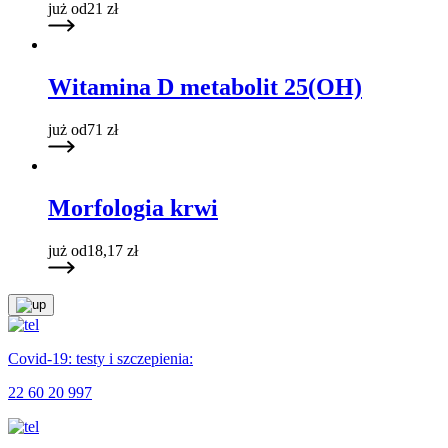
już od
21
zł
Witamina D metabolit 25(OH)
już od
71
zł
Morfologia krwi
już od
18,17
zł
Covid-19: testy i szczepienia:
22 60 20 997