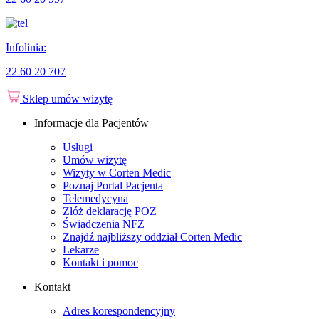
Infolinia:
22 60 20 707
Sklep
umów wizytę
Informacje dla Pacjentów
Usługi
Umów wizytę
Wizyty w Corten Medic
Poznaj Portal Pacjenta
Telemedycyna
Złóż deklarację POZ
Świadczenia NFZ
Znajdź najbliższy oddział Corten Medic
Lekarze
Kontakt i pomoc
Kontakt
Adres korespondencyjny