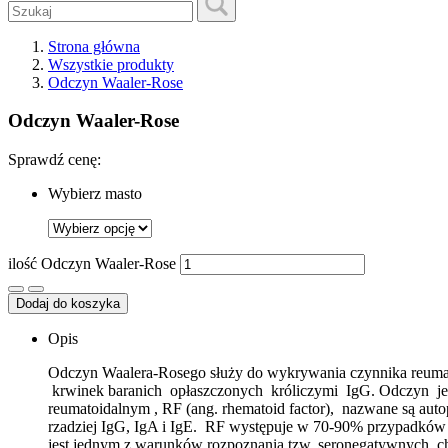
Strona główna
Wszystkie produkty
Odczyn Waaler-Rose
Odczyn Waaler-Rose
Sprawdź cenę:
Wybierz masto
ilość Odczyn Waaler-Rose
Dodaj do koszyka
Opis
Odczyn Waalera-Rosego służy do wykrywania czynnika reumato
krwinek baranich opłaszczonych króliczymi IgG. Odczyn jes
reumatoidalnym , RF (ang. rhematoid factor), nazwane są au
rzadziej IgG, IgA i IgE. RF występuje w 70-90% przypadków r
jest jednym z warunków rozpoznania tzw. seronegatywnych c