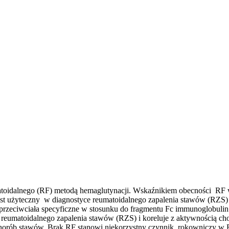
idalnego (RF) metodą hemaglutynacji. Wskaźnikiem obecności RF w b
t użyteczny w diagnostyce reumatoidalnego zapalenia stawów (RZS)
toprzeciwciała specyficzne w stosunku do fragmentu Fc immunoglobul
eumatoidalnego zapalenia stawów (RZS) i koreluje z aktywnością chor
horób stawów. Brak RF stanowi niekorzystny czynnik rokowniczy w R