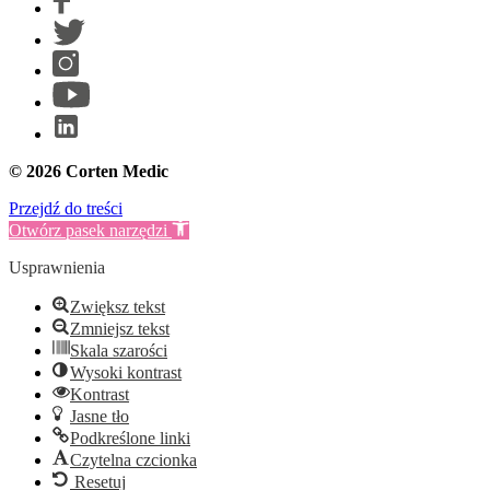
© 2026 Corten Medic
Przejdź do treści
Otwórz pasek narzędzi
Usprawnienia
Zwiększ tekst
Zmniejsz tekst
Skala szarości
Wysoki kontrast
Kontrast
Jasne tło
Podkreślone linki
Czytelna czcionka
Resetuj