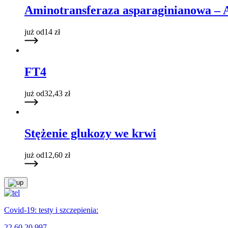
Aminotransferaza asparaginianowa –
już od
14
zł
FT4
już od
32,43
zł
Stężenie glukozy we krwi
już od
12,60
zł
Covid-19: testy i szczepienia:
22 60 20 997