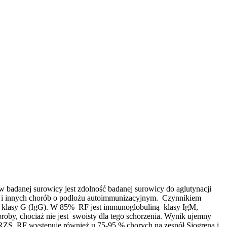
adanej surowicy jest zdolność badanej surowicy do aglutynacji
 i innych chorób o podłożu autoimmunizacyjnym. Czynnikiem
in klasy G (IgG). W 85% RF jest immunoglobuliną klasy IgM,
oby, chociaż nie jest swoisty dla tego schorzenia. Wynik ujemny
ZS. RF występuje również u 75-95 % chorych na zespół Sjogrena i