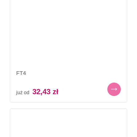
FT4
32,43
zł
już od