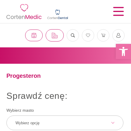
Otwórz 
Progesteron
Sprawdź cenę:
Wybierz masto