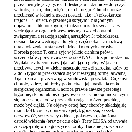
przez niemyte jarzyny, etc. Infestacja u ludzi może dotyczyć
wątroby, serca, płuc, mięśni, oka i mózgu. Choroba może
przebiegać w jednej z trzech postaci, jako: 1) toksokaroza
utajona – u dzieci, o przebiegu skrytym i z łagodnym
objawami subklinicznymi; 2) toksokaroza trzewna – larwa
wędrująca w organach wewnętrznych – z objawami
związanymi z reakcją zapalną narządów; 3) toksokaroza
oczna – larwa wędrująca do tylnej części oka – z możliwą
utratą widzenia, u starszych dzieci i młodych dorosłych.
Dorosła postać T. canis żyje w jelicie cienkim psów i
szczeniaków, prawie zawsze zarażANYCH tuż po urodzeniu.
Wydalane z kałem psów jaja trafiają do gleby. W jajach
przebywających w glebie następuje rozwój zarodka, który po
2 do 5 tygodni przekształca się w inwazyjną formę larwalną.
Jaja Toxocara przeżywają w środowisku przez lata. Ciężkość
choroby zależy od liczby połkniętych jaj i nasilenia reakcji
alergicznej organizmu. Choroba prawie zawsze przebiega
łagodnie, skąpo lub bezobjawowo i jest samoograniczającym
się procesem, choć w przypadku zajęcia mózgu przebieg
może być ciężki. Na objawy ostrej fazy choroby składają się
m.in.: ból brzucha, obniżony apetyt, gorączka, kaszel,
nerwowość, świszczący oddech, pokrzywka, obniżona
ostrość widzenia (przy zajęciu oka). Testy ELISA odgrywają
znaczącą rolę w diagnostyce choroby. Badanie pozwala na
określenie w surowicy krwi poziomu przeciwciał IgG