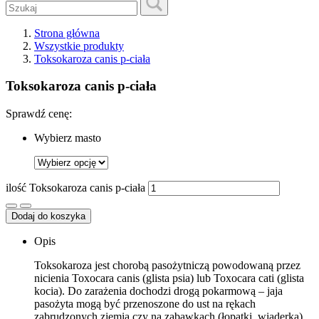
Strona główna
Wszystkie produkty
Toksokaroza canis p-ciała
Toksokaroza canis p-ciała
Sprawdź cenę:
Wybierz masto
ilość Toksokaroza canis p-ciała
Dodaj do koszyka
Opis
Toksokaroza jest chorobą pasożytniczą powodowaną przez
nicienia Toxocara canis (glista psia) lub Toxocara cati (glista
kocia). Do zarażenia dochodzi drogą pokarmową – jaja
pasożyta mogą być przenoszone do ust na rękach
zabrudzonych ziemią czy na zabawkach (łopatki, wiaderka),