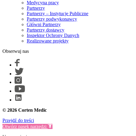
Medycyna pracy
Partnerzy
Partnerzy – Instytucje Publiczne
Partnerzy podwykonawcy
Główni Partnerzy
Partnerzy dostawcy
Inspektor Ochrony Danych
Realizowane projekty
Obserwuj nas
© 2026 Corten Medic
Przejdź do treści
Otwórz pasek narzędzi