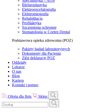
Specjalistyka – AOS
Blefaroplastyka
Elektroencefalografia
Elektromiografia
Rehabilitacja
Profilaktyka
Szczepienia ochronne
Stomatologia w Corten Dental
Podstawowa opieka zdrowotna (POZ)
Pakiety badań laboratoryjnych
Dokumenty dla Pacjenta
Złóż deklarację POZ
Oddziały
Lekarze
O nas
Blog
Kariera
Kontakt i pomoc
Oferta dla firm
Sklep