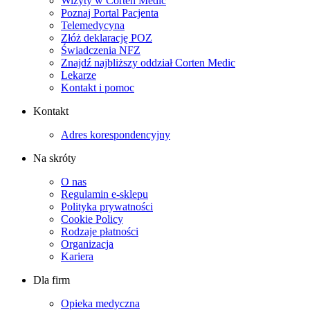
Wizyty w Corten Medic
Poznaj Portal Pacjenta
Telemedycyna
Złóż deklarację POZ
Świadczenia NFZ
Znajdź najbliższy oddział Corten Medic
Lekarze
Kontakt i pomoc
Kontakt
Adres korespondencyjny
Na skróty
O nas
Regulamin e-sklepu
Polityka prywatności
Cookie Policy
Rodzaje płatności
Organizacja
Kariera
Dla firm
Opieka medyczna