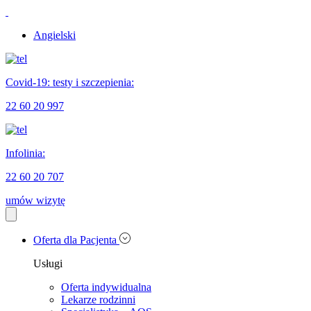
Angielski
Covid-19: testy i szczepienia:
22 60 20 997
Infolinia:
22 60 20 707
umów wizytę
Oferta dla Pacjenta
Usługi
Oferta indywidualna
Lekarze rodzinni