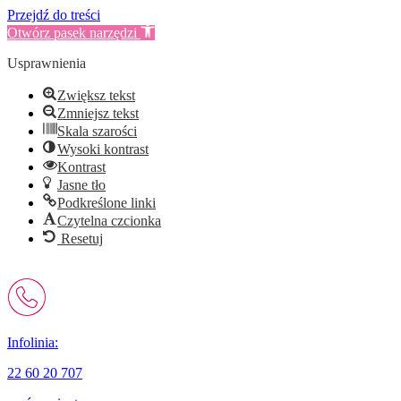
Przejdź do treści
Otwórz pasek narzędzi
Usprawnienia
Zwiększ tekst
Zmniejsz tekst
Skala szarości
Wysoki kontrast
Kontrast
Jasne tło
Podkreślone linki
Czytelna czcionka
Resetuj
Infolinia:
22 60 20 707