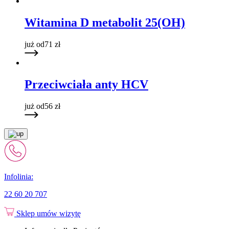
Witamina D metabolit 25(OH)
już od
71
zł
Przeciwciała anty HCV
już od
56
zł
Infolinia:
22 60 20 707
Sklep
umów wizytę