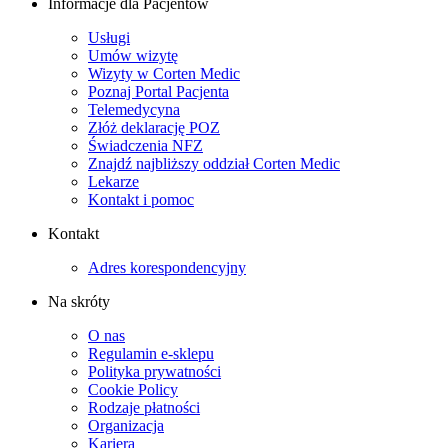
Informacje dla Pacjentów
Usługi
Umów wizytę
Wizyty w Corten Medic
Poznaj Portal Pacjenta
Telemedycyna
Złóż deklarację POZ
Świadczenia NFZ
Znajdź najbliższy oddział Corten Medic
Lekarze
Kontakt i pomoc
Kontakt
Adres korespondencyjny
Na skróty
O nas
Regulamin e-sklepu
Polityka prywatności
Cookie Policy
Rodzaje płatności
Organizacja
Kariera