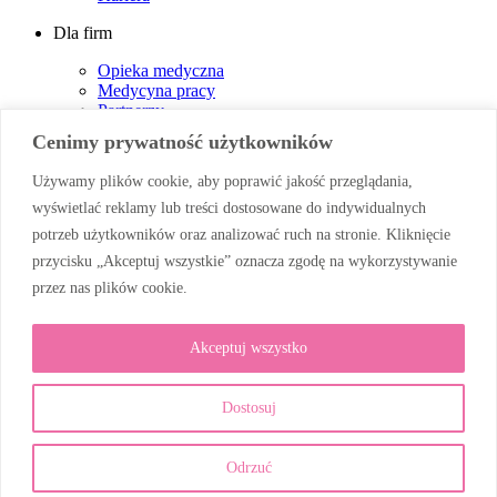
Dla firm
Opieka medyczna
Medycyna pracy
Partnerzy
Partnerzy – Instytucje Publiczne
Cenimy prywatność użytkowników
Partnerzy podwykonawcy
Główni Partnerzy
Używamy plików cookie, aby poprawić jakość przeglądania,
Partnerzy dostawcy
wyświetlać reklamy lub treści dostosowane do indywidualnych
Inspektor Ochrony Danych
Realizowane projekty
potrzeb użytkowników oraz analizować ruch na stronie. Kliknięcie
przycisku „Akceptuj wszystkie” oznacza zgodę na wykorzystywanie
Obserwuj nas
przez nas plików cookie.
Akceptuj wszystko
Dostosuj
Odrzuć
© 2026 Corten Medic