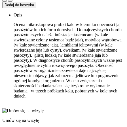
w
Dodaj do koszyka
kierunku
pasożytów
Opis
kał
Ocena mikroskopowa próbki kału w kierunku obecności jaj
pasożytów lub ich form dorosłych. Do najczęstszych chorób
pasożytniczych należą infestacje: tasiemcami (w kale
stwierdzane człony tasiemca bądź jaja), motylicą wątrobową
(w kale stwierdzane jaja), lambliami jelitowymi (w kale
stwierdzane jaja lub cysty), owsikami (w kale stwierdzane
pasożyty), glistą ludzką (w kale stwierdzane jaja lub
pasożyty). W diagnostyce chorób pasożytniczych ważne jest
uwzględnienie cyklu rozwojowego pasożyta. Obecność
pasożytów w organizmie człowieka daje najczęściej
nieswoiste objawy, jak zaburzenia jelitowe lub pogorszenie
ogólnej kondycji organizmu. W celu zwiększenia
skuteczności badania zaleca się trzykrotne wykonanie
badania, w trzech próbkach kału, pobranych w kolejnych
dniach.
Umów się na wizytę