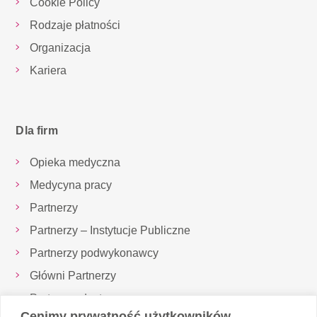
Cookie Policy
Rodzaje płatności
Organizacja
Kariera
Dla firm
Opieka medyczna
Medycyna pracy
Partnerzy
Partnerzy – Instytucje Publiczne
Partnerzy podwykonawcy
Główni Partnerzy
Partnerzy dostawcy
Cenimy prywatność użytkowników