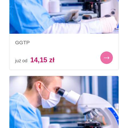
GGTP
14,15
zł
już od