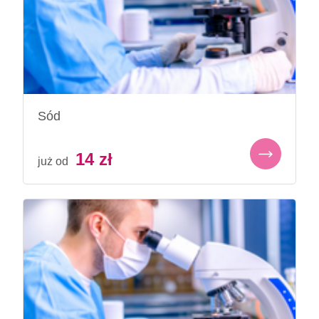
Sód
14
zł
już od