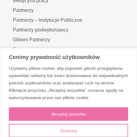
Medycyna pracy
Partnerzy
Partnerzy – Instytucje Publiczne
Partnerzy podwykonawcy
Główni Partnerzy
Partnerzy dostawcy
Cenimy prywatność użytkowników
Inspektor Ochrony Danych
Używamy plików cookie, aby poprawić jakość przeglądania,
Realizowane projekty
wyświetlać reklamy lub treści dostosowane do indywidualnych
potrzeb użytkowników oraz analizować ruch na stronie.
Kliknięcie przycisku „Akceptuj wszystkie” oznacza zgodę na
Obserwuj nas
wykorzystywanie przez nas plików cookie.
Akceptuj wszystko
Dostosuj