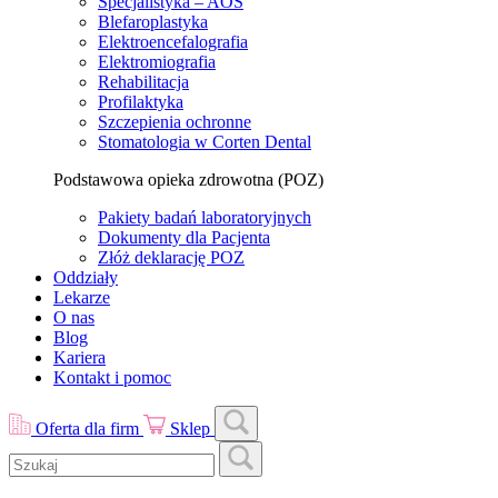
Specjalistyka – AOS
Blefaroplastyka
Elektroencefalografia
Elektromiografia
Rehabilitacja
Profilaktyka
Szczepienia ochronne
Stomatologia w Corten Dental
Podstawowa opieka zdrowotna (POZ)
Pakiety badań laboratoryjnych
Dokumenty dla Pacjenta
Złóż deklarację POZ
Oddziały
Lekarze
O nas
Blog
Kariera
Kontakt i pomoc
Oferta dla firm
Sklep