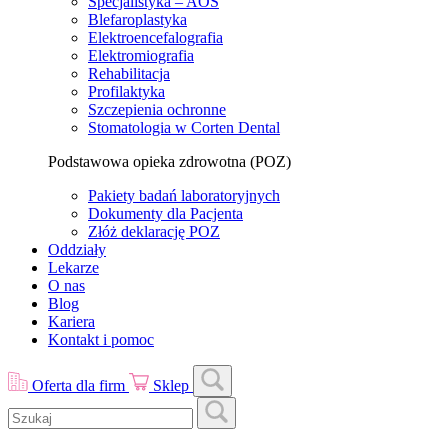
Specjalistyka – AOS
Blefaroplastyka
Elektroencefalografia
Elektromiografia
Rehabilitacja
Profilaktyka
Szczepienia ochronne
Stomatologia w Corten Dental
Podstawowa opieka zdrowotna (POZ)
Pakiety badań laboratoryjnych
Dokumenty dla Pacjenta
Złóż deklarację POZ
Oddziały
Lekarze
O nas
Blog
Kariera
Kontakt i pomoc
Oferta dla firm
Sklep