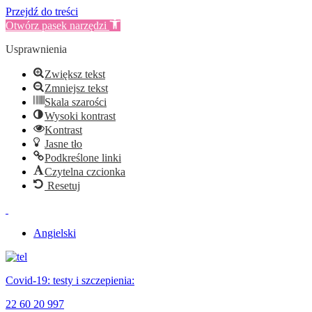
Przejdź do treści
Otwórz pasek narzędzi
Usprawnienia
Zwiększ tekst
Zmniejsz tekst
Skala szarości
Wysoki kontrast
Kontrast
Jasne tło
Podkreślone linki
Czytelna czcionka
Resetuj
Angielski
Covid-19: testy i szczepienia:
22 60 20 997