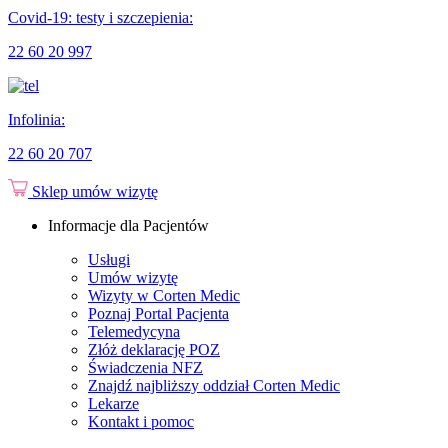
Covid-19: testy i szczepienia:
22 60 20 997
Infolinia:
22 60 20 707
Sklep
umów wizytę
Informacje dla Pacjentów
Usługi
Umów wizytę
Wizyty w Corten Medic
Poznaj Portal Pacjenta
Telemedycyna
Złóż deklarację POZ
Świadczenia NFZ
Znajdź najbliższy oddział Corten Medic
Lekarze
Kontakt i pomoc