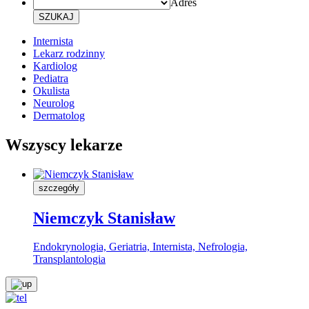
Adres
SZUKAJ
Internista
Lekarz rodzinny
Kardiolog
Pediatra
Okulista
Neurolog
Dermatolog
Wszyscy lekarze
szczegóły
Niemczyk Stanisław
Endokrynologia, Geriatria, Internista, Nefrologia,
Transplantologia