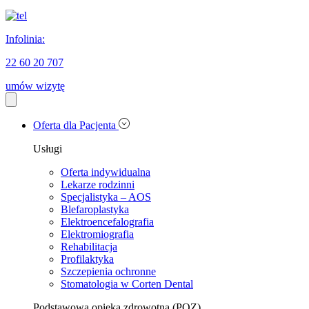
Infolinia:
22 60 20 707
umów wizytę
Oferta dla Pacjenta
Usługi
Oferta indywidualna
Lekarze rodzinni
Specjalistyka – AOS
Blefaroplastyka
Elektroencefalografia
Elektromiografia
Rehabilitacja
Profilaktyka
Szczepienia ochronne
Stomatologia w Corten Dental
Podstawowa opieka zdrowotna (POZ)