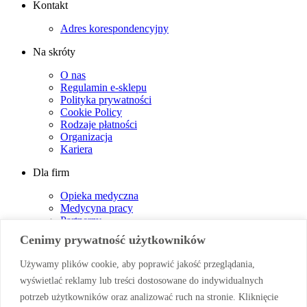
Kontakt
Adres korespondencyjny
Na skróty
O nas
Regulamin e-sklepu
Polityka prywatności
Cookie Policy
Rodzaje płatności
Organizacja
Kariera
Dla firm
Opieka medyczna
Medycyna pracy
Partnerzy
Partnerzy – Instytucje Publiczne
Cenimy prywatność użytkowników
Partnerzy podwykonawcy
Główni Partnerzy
Używamy plików cookie, aby poprawić jakość przeglądania,
Partnerzy dostawcy
wyświetlać reklamy lub treści dostosowane do indywidualnych
Inspektor Ochrony Danych
Realizowane projekty
potrzeb użytkowników oraz analizować ruch na stronie. Kliknięcie