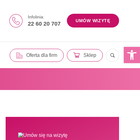
Infolinia:
UMÓW WIZYTĘ
22 60 20 707
Otwórz 
Oferta dla firm
Sklep