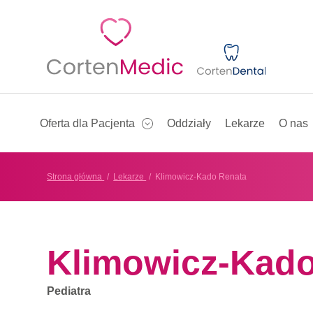
Oferta dla Pacjenta
Oddziały
Lekarze
O nas
Strona główna
Lekarze
Klimowicz-Kado Renata
Klimowicz-Kado
Pediatra