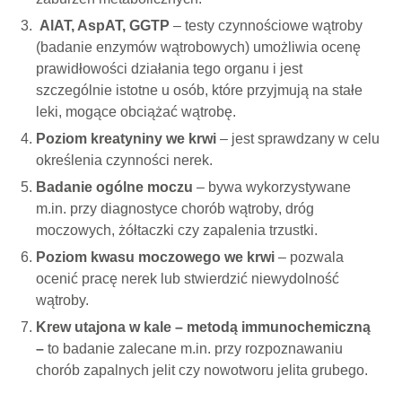
AlAT, AspAT, GGTP
– testy czynnościowe wątroby
(badanie enzymów wątrobowych) umożliwia ocenę
prawidłowości działania tego organu i jest
szczególnie istotne u osób, które przyjmują na stałe
leki, mogące obciążać wątrobę.
Poziom kreatyniny we krwi
– jest sprawdzany w celu
określenia czynności nerek.
Badanie ogólne moczu
– bywa wykorzystywane
m.in. przy diagnostyce chorób wątroby, dróg
moczowych, żółtaczki czy zapalenia trzustki.
Poziom kwasu moczowego we krwi
– pozwala
ocenić pracę nerek lub stwierdzić niewydolność
wątroby.
Krew utajona w kale – metodą immunochemiczną
–
to badanie zalecane m.in. przy rozpoznawaniu
chorób zapalnych jelit czy nowotworu jelita grubego.