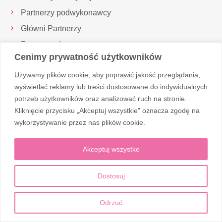
Partnerzy podwykonawcy
Główni Partnerzy
Partnerzy dostawcy
Cenimy prywatność użytkowników
Inspektor Ochrony Danych
Używamy plików cookie, aby poprawić jakość przeglądania,
Realizowane projekty
wyświetlać reklamy lub treści dostosowane do indywidualnych
potrzeb użytkowników oraz analizować ruch na stronie.
Kliknięcie przycisku „Akceptuj wszystkie” oznacza zgodę na
Obserwuj nas
wykorzystywanie przez nas plików cookie.
Akceptuj wszystko
Dostosuj
© 2026 Corten Medic
Odrzuć