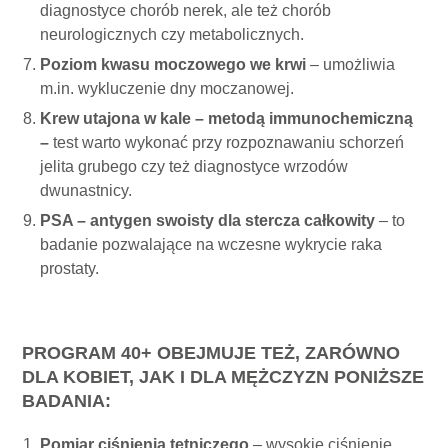
diagnostyce chorób nerek, ale też chorób
neurologicznych czy metabolicznych.
Poziom kwasu moczowego we krwi
– umożliwia
m.in. wykluczenie dny moczanowej.
Krew utajona w kale – metodą immunochemiczną
–
test warto wykonać przy rozpoznawaniu schorzeń
jelita grubego czy też diagnostyce wrzodów
dwunastnicy.
PSA – antygen swoisty dla stercza całkowity
– to
badanie pozwalające na wczesne wykrycie raka
prostaty.
PROGRAM 40+ OBEJMUJE TEŻ, ZARÓWNO
DLA KOBIET, JAK I DLA MĘŻCZYZN PONIŻSZE
BADANIA:
Pomiar ciśnienia tętniczego
– wysokie ciśnienie