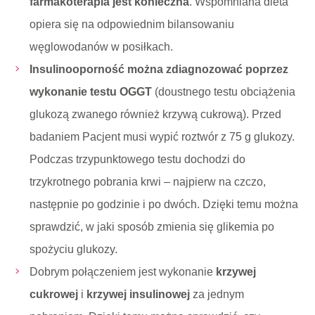
farmakoterapia jest konieczna
. Wspomniana dieta
opiera się na odpowiednim bilansowaniu
węglowodanów w posiłkach.
Insulinooporność można zdiagnozować poprzez
wykonanie testu OGGT
(doustnego testu obciążenia
glukozą zwanego również krzywą cukrową). Przed
badaniem Pacjent musi wypić roztwór z 75 g glukozy.
Podczas trzypunktowego testu dochodzi do
trzykrotnego pobrania krwi – najpierw na czczo,
następnie po godzinie i po dwóch. Dzięki temu można
sprawdzić, w jaki sposób zmienia się glikemia po
spożyciu glukozy.
Dobrym połączeniem jest wykonanie
krzywej
cukrowej
i
krzywej insulinowej
za jednym