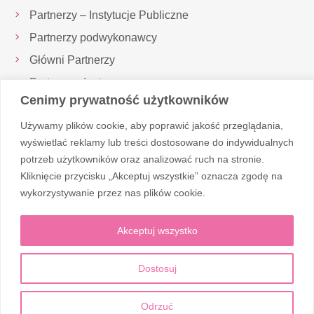
Partnerzy – Instytucje Publiczne
Partnerzy podwykonawcy
Główni Partnerzy
Partnerzy dostawcy
Cenimy prywatność użytkowników
Inspektor Ochrony Danych
Używamy plików cookie, aby poprawić jakość przeglądania,
Realizowane projekty
wyświetlać reklamy lub treści dostosowane do indywidualnych
potrzeb użytkowników oraz analizować ruch na stronie.
Kliknięcie przycisku „Akceptuj wszystkie” oznacza zgodę na
Obserwuj nas
wykorzystywanie przez nas plików cookie.
Akceptuj wszystko
Dostosuj
© 2026 Corten Medic
Odrzuć