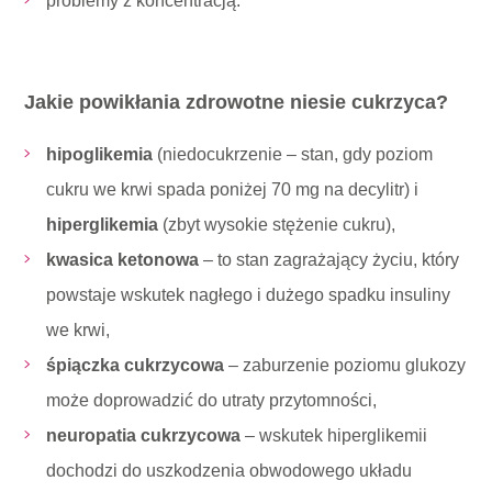
problemy z koncentracją.
Jakie powikłania zdrowotne niesie cukrzyca?
hipoglikemia
(niedocukrzenie – stan, gdy poziom
cukru we krwi spada poniżej 70 mg na decylitr) i
hiperglikemia
(zbyt wysokie stężenie cukru),
kwasica ketonowa
– to stan zagrażający życiu, który
powstaje wskutek nagłego i dużego spadku insuliny
we krwi,
śpiączka cukrzycowa
– zaburzenie poziomu glukozy
może doprowadzić do utraty przytomności,
neuropatia cukrzycowa
– wskutek hiperglikemii
dochodzi do uszkodzenia obwodowego układu