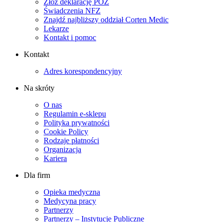
Złóż deklarację POZ
Świadczenia NFZ
Znajdź najbliższy oddział Corten Medic
Lekarze
Kontakt i pomoc
Kontakt
Adres korespondencyjny
Na skróty
O nas
Regulamin e-sklepu
Polityka prywatności
Cookie Policy
Rodzaje płatności
Organizacja
Kariera
Dla firm
Opieka medyczna
Medycyna pracy
Partnerzy
Partnerzy – Instytucje Publiczne