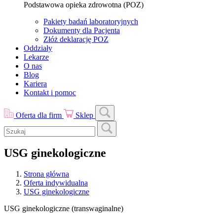
Podstawowa opieka zdrowotna (POZ)
Pakiety badań laboratoryjnych
Dokumenty dla Pacjenta
Złóż deklarację POZ
Oddziały
Lekarze
O nas
Blog
Kariera
Kontakt i pomoc
Oferta dla firm
Sklep
USG ginekologiczne
Strona główna
Oferta indywidualna
USG ginekologiczne
USG ginekologiczne (transwaginalne)