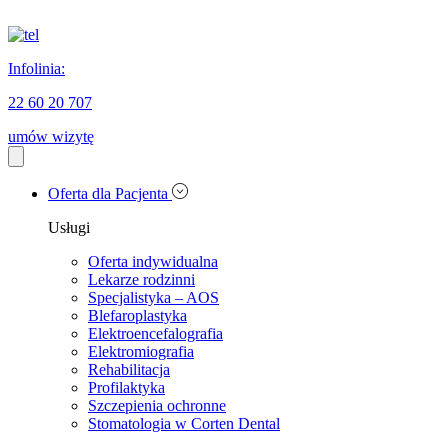
Infolinia:
22 60 20 707
umów wizytę
Oferta dla Pacjenta
Usługi
Oferta indywidualna
Lekarze rodzinni
Specjalistyka – AOS
Blefaroplastyka
Elektroencefalografia
Elektromiografia
Rehabilitacja
Profilaktyka
Szczepienia ochronne
Stomatologia w Corten Dental