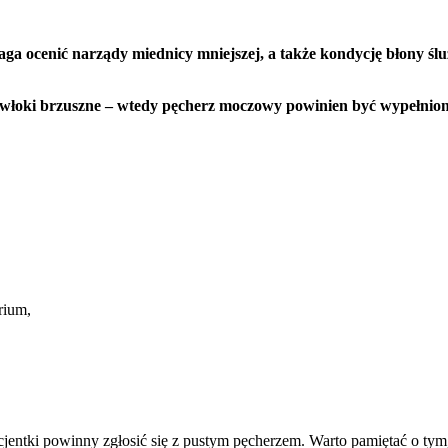
cenić narządy miednicy mniejszej, a także kondycję błony śluzo
owłoki brzuszne – wtedy pęcherz moczowy powinien być wypełnio
rium,
cjentki powinny zgłosić się z pustym pęcherzem. Warto pamiętać o tym