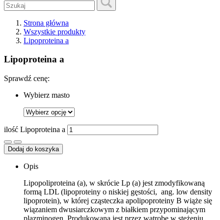
Strona główna
Wszystkie produkty
Lipoproteina a
Lipoproteina a
Sprawdź cenę:
Wybierz masto
ilość Lipoproteina a
Dodaj do koszyka
Opis
Lipopoliproteina (a), w skrócie Lp (a) jest zmodyfikowaną
formą LDL (lipoproteiny o niskiej gęstości, ang. low density
lipoprotein), w której cząsteczka apolipoproteiny B wiąże się
wiązaniem dwusiarczkowym z białkiem przypominającym
plazminogen. Produkowana jest przez wątrobę w stężeniu