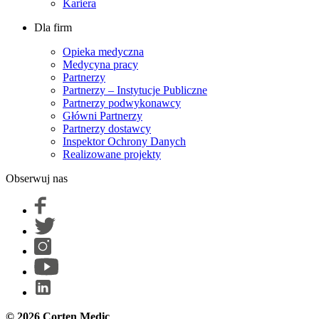
Kariera
Dla firm
Opieka medyczna
Medycyna pracy
Partnerzy
Partnerzy – Instytucje Publiczne
Partnerzy podwykonawcy
Główni Partnerzy
Partnerzy dostawcy
Inspektor Ochrony Danych
Realizowane projekty
Obserwuj nas
© 2026 Corten Medic