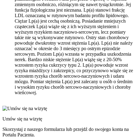
zmiennym osobniczo, różniącym się nawet tysiąckrotnie. Jej
funkcja fizjologiczna jest nieznana. Lp(a) stanowi frakcję
LDL oznaczaną w rutynowym badaniu profilu lipidowego.
Ciężar Lp(a) jest cechą osobniczą. Posiadanie mniejszych
cząsteczek Lp(a) wiąże się z ich wyższym stężeniem i
wyższym ryzykiem naczyniowo-sercowym, lecz pomiary
takie nie są wykonywane rutynowo. Ostry stan chorobowy
powoduje dwukrotny wzrost stężenia Lp(a). Lp(a) nie należy
oznaczać w okresie do 3 miesięcy po ostrym epizodzie
sercowym. Poziom Lp(a) wzrasta w przypadku uszkodzenia
nerek. Bardzo niskie stężenie Lp(a) wiążę się z 20-50%
wzrostem ryzyka cukrzycy typu 2. Lp(a) powoduje wzrost
ryzyka miażdżycy i zakrzepicy, co przyczynowo wiąże się ze
wzrostem ryzyka chorób sercowo-naczyniowych i udaru
mózgu. Pomiar stężenia Lp(a) jest zalecany u osób o średnim
i wysokim ryzyku chorób sercowo-naczyniowych i choroby
wieńcowej.
Umów się na wizytę
Skorzystaj z naszego formularza lub przejdź do swojego konta na
Portalu Pacjenta.