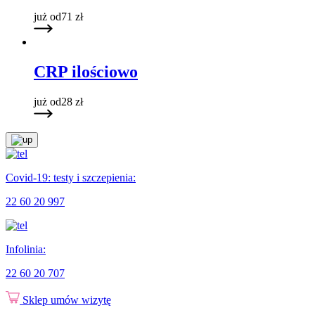
już od
71
zł
CRP ilościowo
już od
28
zł
Covid-19: testy i szczepienia:
22 60 20 997
Infolinia:
22 60 20 707
Sklep
umów wizytę