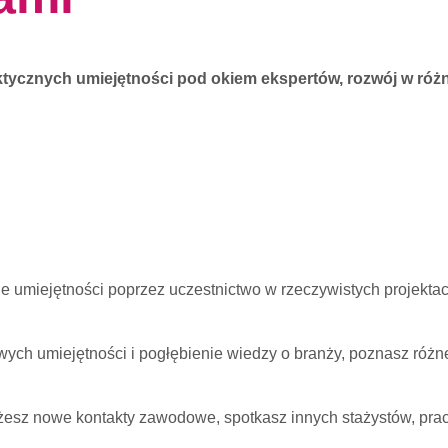
ktycznych umiejętności pod okiem ekspertów, rozwój w ró
 umiejętności poprzez uczestnictwo w rzeczywistych projektach
ych umiejętności i pogłębienie wiedzy o branży, poznasz róż
ążesz nowe kontakty zawodowe, spotkasz innych stażystów, pr