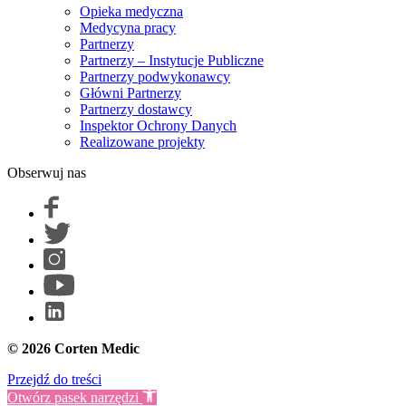
Opieka medyczna
Medycyna pracy
Partnerzy
Partnerzy – Instytucje Publiczne
Partnerzy podwykonawcy
Główni Partnerzy
Partnerzy dostawcy
Inspektor Ochrony Danych
Realizowane projekty
Obserwuj nas
© 2026 Corten Medic
Przejdź do treści
Otwórz pasek narzędzi