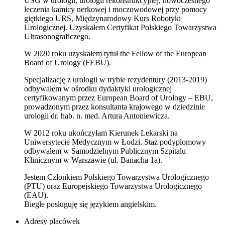
USG w urologii, urologii rekonstrukcyjnej, nowoczesnego
leczenia kamicy nerkowej i moczowodowej przy pomocy
giętkiego URS, Międzynarodowy Kurs Robotyki
Urologicznej. Uzyskałem Certyfikat Polskiego Towarzystwa
Ultrasonograficzego.
W 2020 roku uzyskałem tytuł the Fellow of the European
Board of Urology (FEBU).
Specjalizację z urologii w trybie rezydentury (2013-2019)
odbywałem w ośrodku dydaktyki urologicznej
certyfikowanym przez European Board of Urology – EBU,
prowadzonym przez konsultanta krajowego w dziedzinie
urologii dr. hab. n. med. Artura Antoniewicza.
W 2012 roku ukończyłam Kierunek Lekarski na
Uniwersytecie Medycznym w Łodzi. Staż podyplomowy
odbywałem w Samodzielnym Publicznym Szpitalu
Klinicznym w Warszawie (ul. Banacha 1a).
Jestem Członkiem Polskiego Towarzystwa Urologicznego
(PTU) oraz Europejskiego Towarzystwa Urologicznego
(EAU).
Biegle posługuję się językiem angielskim.
Adresy placówek