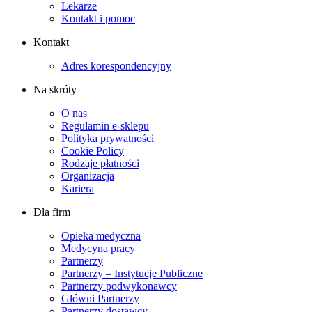
Lekarze
Kontakt i pomoc
Kontakt
Adres korespondencyjny
Na skróty
O nas
Regulamin e-sklepu
Polityka prywatności
Cookie Policy
Rodzaje płatności
Organizacja
Kariera
Dla firm
Opieka medyczna
Medycyna pracy
Partnerzy
Partnerzy – Instytucje Publiczne
Partnerzy podwykonawcy
Główni Partnerzy
Partnerzy dostawcy