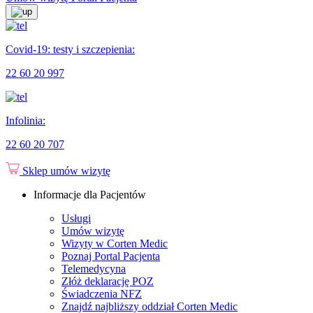
Covid-19: testy i szczepienia:
22 60 20 997
Infolinia:
22 60 20 707
Sklep
umów wizytę
Informacje dla Pacjentów
Usługi
Umów wizytę
Wizyty w Corten Medic
Poznaj Portal Pacjenta
Telemedycyna
Złóż deklarację POZ
Świadczenia NFZ
Znajdź najbliższy oddział Corten Medic