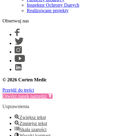
Inspektor Ochrony Danych
Realizowane projekty
Obserwuj nas
© 2026 Corten Medic
Przejdź do treści
Otwórz pasek narzędzi
Usprawnienia
Zwiększ tekst
Zmniejsz tekst
Skala szarości
Wysoki kontrast