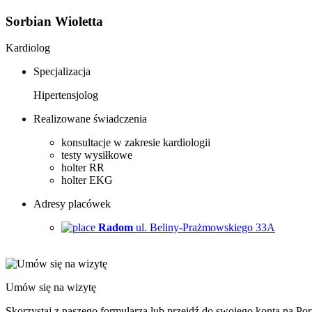
Sorbian Wioletta
Kardiolog
Specjalizacja
Hipertensjolog
Realizowane świadczenia
konsultacje w zakresie kardiologii
testy wysiłkowe
holter RR
holter EKG
Adresy placówek
Radom
ul. Beliny-Prażmowskiego 33A
Umów się na wizytę
Skorzystaj z naszego formularza lub przejdź do swojego konta na Port