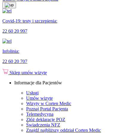
Covid-19: testy i szczepienia:
22 60 20 997
Infolinia:
22 60 20 707
Sklep
umów wizytę
Informacje dla Pacjentów
Usługi
Umów wizytę
Wizyty w Corten Medic
Poznaj Portal Pacjenta
Telemedycyna
Złóż deklarację POZ
Świadczenia NFZ
Znajdź najbliższy oddział Corten Medic