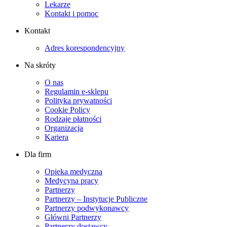
Lekarze
Kontakt i pomoc
Kontakt
Adres korespondencyjny
Na skróty
O nas
Regulamin e-sklepu
Polityka prywatności
Cookie Policy
Rodzaje płatności
Organizacja
Kariera
Dla firm
Opieka medyczna
Medycyna pracy
Partnerzy
Partnerzy – Instytucje Publiczne
Partnerzy podwykonawcy
Główni Partnerzy
Partnerzy dostawcy