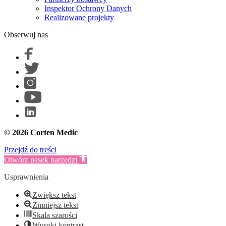
Inspektor Ochrony Danych
Realizowane projekty
Obserwuj nas
© 2026 Corten Medic
Przejdź do treści
Otwórz pasek narzędzi
Usprawnienia
Zwiększ tekst
Zmniejsz tekst
Skala szarości
Wysoki kontrast