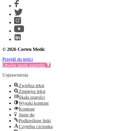
© 2026 Corten Medic
Przejdź do treści
Otwórz pasek narzędzi
Usprawnienia
Zwiększ tekst
Zmniejsz tekst
Skala szarości
Wysoki kontrast
Kontrast
Jasne tło
Podkreślone linki
Czytelna czcionka