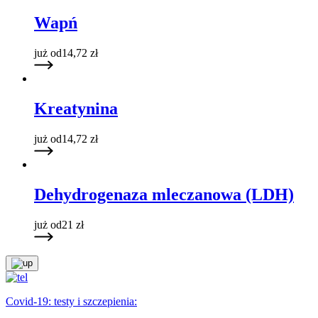
Wapń
już od
14,72
zł
Kreatynina
już od
14,72
zł
Dehydrogenaza mleczanowa (LDH)
już od
21
zł
Covid-19: testy i szczepienia: