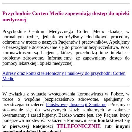
Przychodnie Corten Medic zapewniają dostęp do opieki
medycznej
Przychodnie Centrum Medycznego Corten Medic działają w
normalnym trybie, jednak wdrożyliśmy dodatkowe procedury
ochronne w trosce o naszych Pacjentów i pracowników. Apelujemy
o bezwzględne dostosowanie się do procedur bezpieczeństwa. Poza
koronawirusem są Pacjenci, którzy przechodzą inne infekcje i
problemy zdrowotne. Informujemy, że zapewniamy dostęp do
pomocy lekarskiej i opieki medycznej.
Adresy oraz kontakt telefoniczny i mailowy do przychodni Corten
Medic
W związku z sytuacją występowania koronawirusa w Polsce, w
trosce o wspólne bezpieczeństwo zdrowotne, apelujemy o
przestrzegania zaleceń
Państwowej Inspekcji Sanitarnej
. Prosimy o
stosowanie się do wytycznych służb sanitarnych w zakresie
kwarantanny i zasad higieny. Bardzo ważne jest, aby Pacjent, który
podejrzewa możliwość zakażenia koronawirusem
kontaktował się
TELEFONICZNIE
w pierwszej kolejności
lub innymi
metodami zdalnej konsultacji.