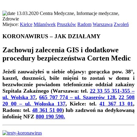
13.03.2020
Centra Medyczne, Informacje medyczne,
Zdrowie
Miejsce:
Kielce
Milanówek
Pruszków
Radom
Warszawa
Zwoleń
KORONAWIRUS – JAK DZIAŁAMY
Zachowuj zalecenia GIS i dodatkowe
procedury bezpieczeństwa Corten Medic
Jeżeli zauważyłeś u siebie objawy: gorączka pow. 38°,
kaszel, duszności, bóle mięśni to zostań w domu i
bezzwłocznie powiadom telefonicznie oddział zakaźny
Szpitala Zakaźnego (Warszawa: tel.
22 33 55 351-355 –
ul. Wolska 37
,
665 707 774 – ul. Szaserów 128
,
22 508
20 00 – ul. Wołoska 137
, Kielce: tel.
41 367 13 01
,
Radom: tel.
48 361 51 00
) lub zadzwoń na dedykowaną
infolinię NFZ
800 190 590
.