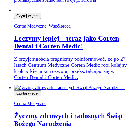
profilaktycznie zbadać stan swojego zdrowia?
Czytaj więcej
Centra Medyczne, Współpraca
Leczymy lepiej – teraz jako Corten
Dental i Corten Medic!
Z przyjemnością pragniemy poinformować, że po 27
latach Centrum Medyczne Corten Medic robi kolejny
krok w kierunku rozwoju, przekształcając się w
Corten Dental i Corten Medic.
Czytaj więcej
Centra Medyczne
Życzmy zdrowych i radosnych Świąt
Bożego Narodzenia