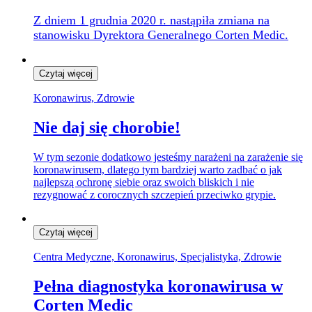
Z dniem 1 grudnia 2020 r. nastąpiła zmiana na
stanowisku Dyrektora Generalnego Corten Medic.
Czytaj więcej
Koronawirus, Zdrowie
Nie daj się chorobie!
W tym sezonie dodatkowo jesteśmy narażeni na zarażenie się
koronawirusem, dlatego tym bardziej warto zadbać o jak
najlepszą ochronę siebie oraz swoich bliskich i nie
rezygnować z corocznych szczepień przeciwko grypie.
Czytaj więcej
Centra Medyczne, Koronawirus, Specjalistyka, Zdrowie
Pełna diagnostyka koronawirusa w
Corten Medic