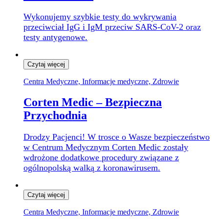
Wykonujemy
szybkie testy do wykrywania
przeciwciał
IgG i IgM
przeciw SARS-CoV-2
oraz
testy antygenowe.
Czytaj więcej
Centra Medyczne, Informacje medyczne, Zdrowie
Corten Medic – Bezpieczna
Przychodnia
Drodzy Pacjenci! W trosce o Wasze bezpieczeństwo
w Centrum Medycznym Corten Medic zostały
wdrożone dodatkowe
procedury
związane z
ogólnopolską walką
z koronawirusem.
Czytaj więcej
Centra Medyczne, Informacje medyczne, Zdrowie