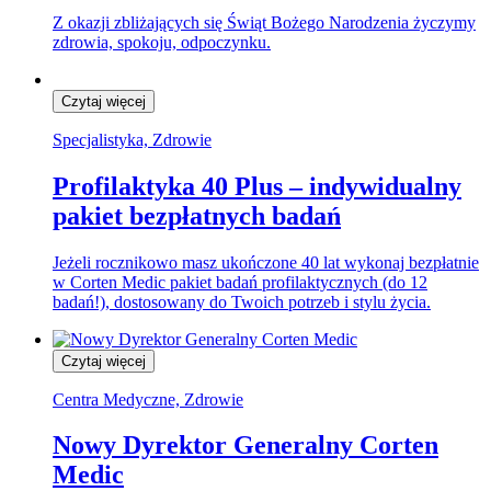
Z okazji zbliżających się Świąt Bożego Narodzenia życzymy
zdrowia, spokoju, odpoczynku.
Czytaj więcej
Specjalistyka, Zdrowie
Profilaktyka 40 Plus – indywidualny
pakiet bezpłatnych badań
Jeżeli rocznikowo masz ukończone 40 lat wykonaj bezpłatnie
w Corten Medic pakiet badań profilaktycznych (do 12
badań!), dostosowany do Twoich potrzeb i stylu życia.
Czytaj więcej
Centra Medyczne, Zdrowie
Nowy Dyrektor Generalny Corten
Medic