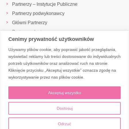
Partnerzy – Instytucje Publiczne
Partnerzy podwykonawcy
Główni Partnerzy
Partnerzy dostawcy
Cenimy prywatność użytkowników
Inspektor Ochrony Danych
Używamy plików cookie, aby poprawić jakość przeglądania,
Realizowane projekty
wyświetlać reklamy lub treści dostosowane do indywidualnych
potrzeb użytkowników oraz analizować ruch na stronie.
Kliknięcie przycisku „Akceptuj wszystkie” oznacza zgodę na
Obserwuj nas
wykorzystywanie przez nas plików cookie.
Akceptuj wszystko
Dostosuj
© 2026 Corten Medic
Odrzuć