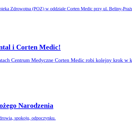
ieka Zdrowotna (POZ) w oddziale Corten Medic przy ul. Beliny-Prażm
ntal i Corten Medic!
tach Centrum Medyczne Corten Medic robi kolejny krok w kie
ożego Narodzenia
drowia, spokoju, odpoczynku.