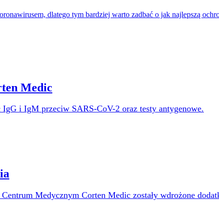
ronawirusem, dlatego tym bardziej warto zadbać o jak najlepszą ochro
rten Medic
ł
IgG i IgM
przeciw SARS-CoV-2
oraz testy antygenowe.
ia
 w Centrum Medycznym Corten Medic zostały wdrożone doda