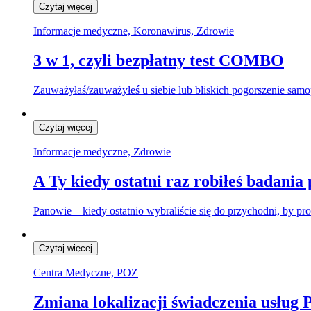
Czytaj więcej
Informacje medyczne, Koronawirus, Zdrowie
3 w 1, czyli bezpłatny test COMBO
Zauważyłaś/zauważyłeś u siebie lub bliskich pogorszenie sam
Czytaj więcej
Informacje medyczne, Zdrowie
A Ty kiedy ostatni raz robiłeś badania
Panowie – kiedy ostatnio wybraliście się do przychodni, by pr
Czytaj więcej
Centra Medyczne, POZ
Zmiana lokalizacji świadczenia usłu