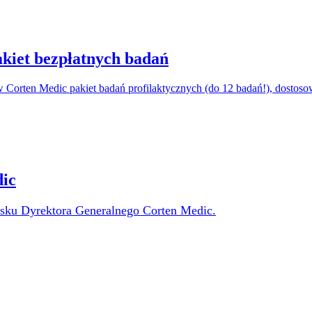
akiet bezpłatnych badań
 Corten Medic pakiet badań profilaktycznych (do 12 badań!), dostosow
ic
wisku Dyrektora Generalnego Corten Medic.