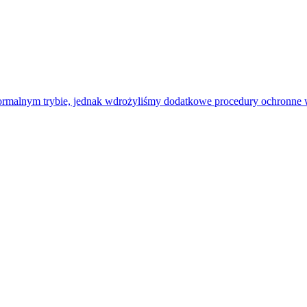
rmalnym trybie, jednak wdrożyliśmy dodatkowe procedury ochronne w