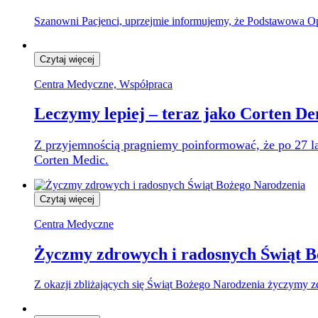
Szanowni Pacjenci, uprzejmie informujemy, że Podstawowa Op
Czytaj więcej
Centra Medyczne, Współpraca
Leczymy lepiej – teraz jako Corten De
Z przyjemnością pragniemy poinformować, że po 27 la
Corten Medic.
Czytaj więcej
Centra Medyczne
Życzmy zdrowych i radosnych Świąt B
Z okazji zbliżających się Świąt Bożego Narodzenia życzymy z