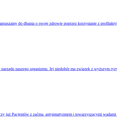
apraszamy do dbania o swoje zdrowie poprzez korzystanie z profilakty
go narządu naszego organizmu. Jej niedobór ma związek z wyższym r
zy już Pacjentów z zaćmą, astygmatyzmem i towarzyszącymi wadami