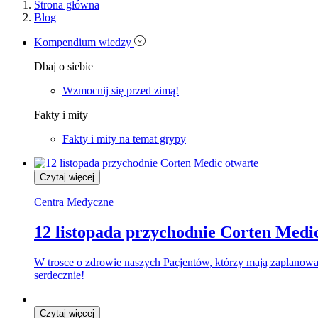
Strona główna
Blog
Kompendium wiedzy
Dbaj o siebie
Wzmocnij się przed zimą!
Fakty i mity
Fakty i mity na temat grypy
Czytaj więcej
Centra Medyczne
12 listopada przychodnie Corten Medi
W trosce o zdrowie naszych Pacjentów, którzy mają zaplanowa
serdecznie!
Czytaj więcej