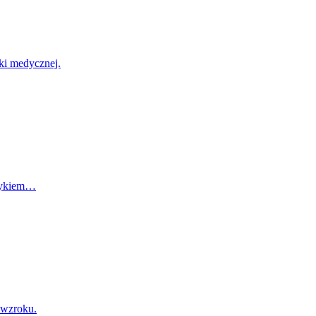
ki medycznej.
yzykiem…
 wzroku.