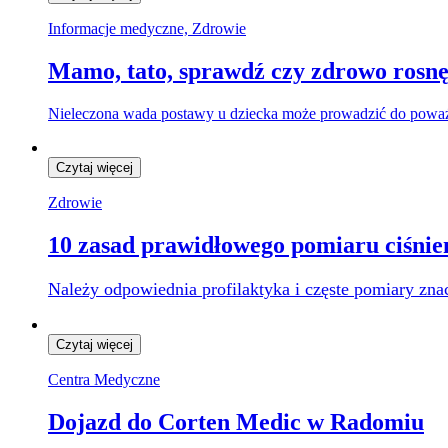
Informacje medyczne, Zdrowie
Mamo, tato, sprawdź czy zdrowo rosnę
Nieleczona wada postawy u dziecka może prowadzić do poważn
Czytaj więcej
Zdrowie
10 zasad prawidłowego pomiaru ciśnie
Należy odpowiednia profilaktyka i częste pomiary z
Czytaj więcej
Centra Medyczne
Dojazd do Corten Medic w Radomiu