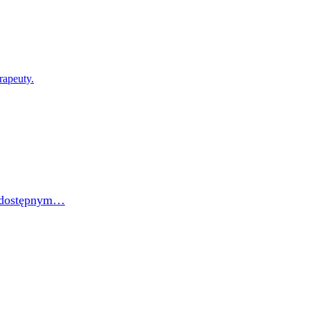
rapeuty.
e dostępnym…