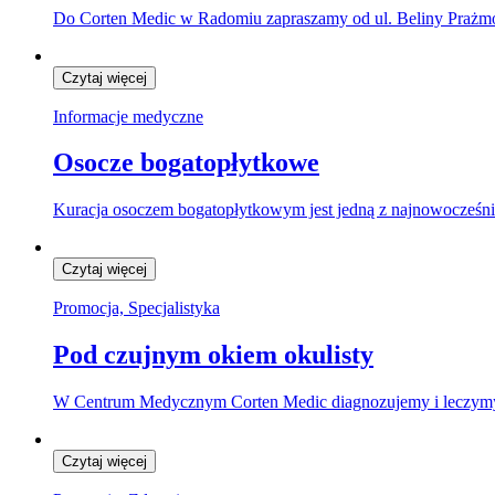
Do Corten Medic w Radomiu zapraszamy od ul. Beliny Prażmow
Czytaj więcej
Informacje medyczne
Osocze bogatopłytkowe
Kuracja osoczem bogatopłytkowym jest jedną z najnowocześniej
Czytaj więcej
Promocja, Specjalistyka
Pod czujnym okiem okulisty
W Centrum Medycznym Corten Medic diagnozujemy i leczymy ta
Czytaj więcej