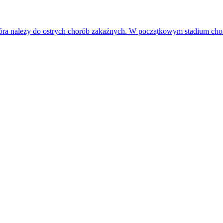
która należy do ostrych chorób zakaźnych. W początkowym stadium c