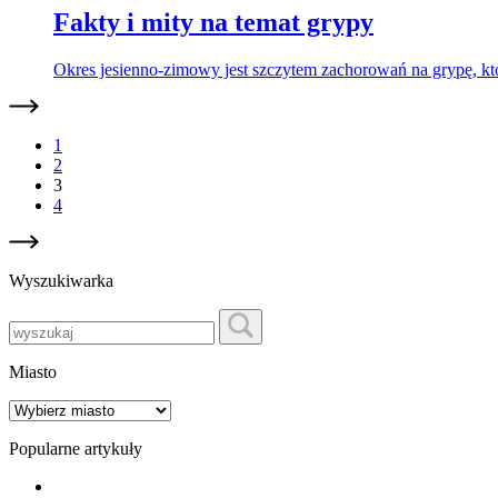
Fakty i mity na temat grypy
Okres jesienno-zimowy jest szczytem zachorowań na grypę, 
1
2
3
4
Wyszukiwarka
Miasto
Popularne artykuły