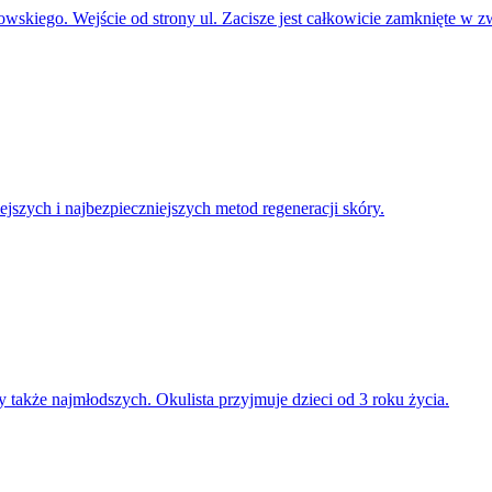
skiego. Wejście od strony ul. Zacisze jest całkowicie zamknięte w 
szych i najbezpieczniejszych metod regeneracji skóry.
kże najmłodszych. Okulista przyjmuje dzieci od 3 roku życia.