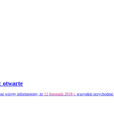
c otwarte
ne wizyty informujemy, że
12 listopada 2018 r.
wszystkie przychodnie