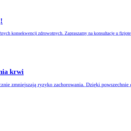
!
ych konsekwencji zdrowotnych. Zapraszamy na konsultacje u fizjote
nia krwi
nacznie zmniejszają ryzyko zachorowania. Dzięki powszechni