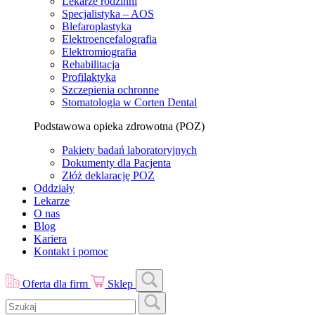
Lekarze rodzinni
Specjalistyka – AOS
Blefaroplastyka
Elektroencefalografia
Elektromiografia
Rehabilitacja
Profilaktyka
Szczepienia ochronne
Stomatologia w Corten Dental
Podstawowa opieka zdrowotna (POZ)
Pakiety badań laboratoryjnych
Dokumenty dla Pacjenta
Złóż deklarację POZ
Oddziały
Lekarze
O nas
Blog
Kariera
Kontakt i pomoc
Oferta dla firm
Sklep